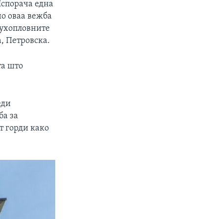
Испорача една
но оваа вежба
духопловните
а, Петровска.
та што
еди
ба за
т горди како