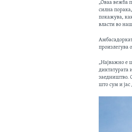
„Оваа вежба 
силна порака,
покажува, ка
власти во наш
Амбасадоркат
произлегува 
„Најважно е ш
диктатурата и
заедништво. 
што сум и јас