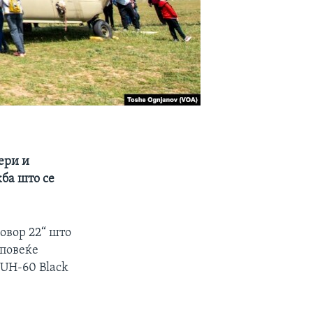
ери и
жба што се
говор 22“ што
 повеќе
 UH-60 Black