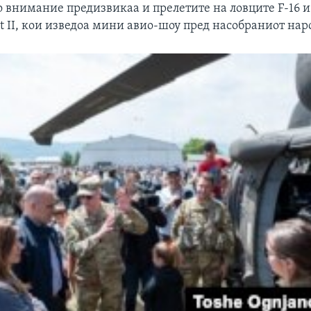
 внимание предизвикаа и прелетите на ловците F-16 и
t II, кои изведоа мини авио-шоу пред насобраниот нар