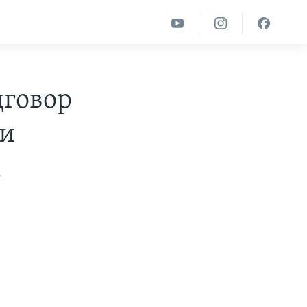
дговор
ди
k