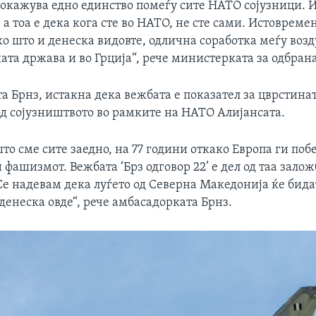
покажува едно единство помеѓу сите НАТО сојузници. 
 а тоа е дека кога сте во НАТО, не сте сами. Истовреме
ко што и денеска видовте, одлична соработка меѓу воз
ата држава и во Грција“, рече министерката за одбран
а Брнз, истакна дека вежбата е показател за цврстина
од сојузништвото во рамките на НАТО Алијансата.
то сме сите заедно, на 77 години откако Европа ги поб
 фашизмот. Вежбата ‘Брз одговор 22’ е дел од таа залож
Се надевам дека луѓето од Северна Македонија ќе бида
 денеска овде“, рече амбасадорката Брнз.