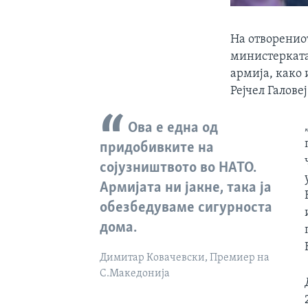
На отворенио
министерката
армија, како 
Рејчел Галовеј
Ова е една од
придобивките на
сојузништвото во НАТО.
Армијата ни јакне, така ја
обезбедуваме сигурноста
дома.
Димитар Ковачевски, Премиер на
С.Македонија