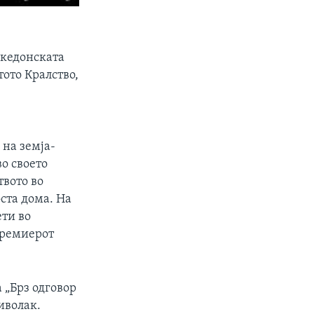
акедонската
ото Кралство,
 на земја-
о своето
твото во
ста дома. На
ети во
 премиерот
 „Брз одговор
иволак.