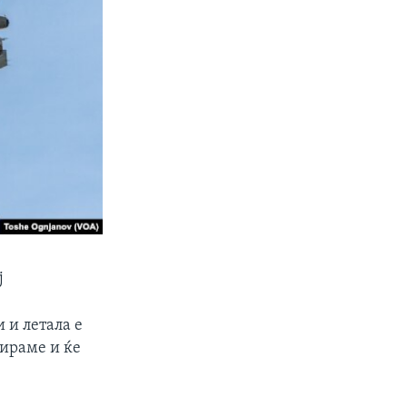
ј
 и летала е
нираме и ќе