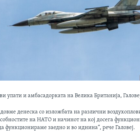
ви упати и амбасадорката на Велика Британија, Галове
идовме денеска со изложбата на различни воздухоплови
особностите на НАТО и начинот на кој досега функцио
а функционираме заедно и во иднина“, рече Галовеј.