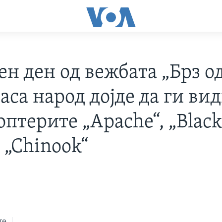
ен ден од вежбата „Брз о
аса народ дојде да ги ви
птерите „Apache“, „Blac
 „Chinook“
те