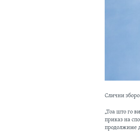
Слични зборо
„Тоа што го в
приказ на сп
продолжиме д