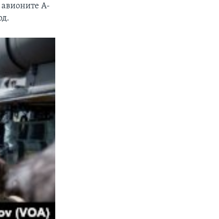
 авионите A-
од.