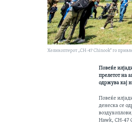
Хеликоптерот „CH-47 Chinook“ го привл
Повеќе илјади
прелетот на а
одржува кај н
Повеќе илјади
денеска се о
воздухоплови
Hawk, CH-47 C