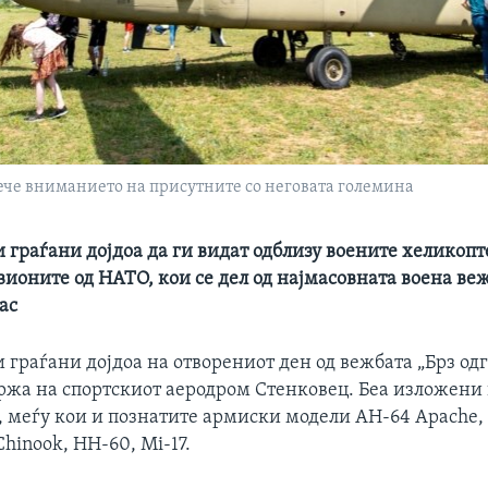
ече вниманието на присутните со неговата големина
 граѓани дојдоа да ги видат одблизу воените хеликопт
вионите од НАТО, кои се дел од најмасовната воена ве
ас
 граѓани дојдоа на отворениот ден од вежбата „Брз од
држа на спортскиот аеродром Стенковец. Беа изложени
, меѓу кои и познатите армиски модели AH-64 Apache,
hinook, HH-60, Mi-17.