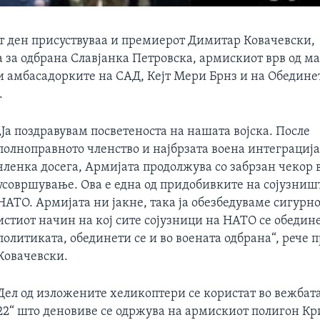
т ден присуствуваа и премиерот Димитар Ковачевски,
 за одбрана Славјанка Петровска, армискиот врв од м
и амбасадорките на САД, Кејт Мери Брнз и на Обединет
.
„Ја поздравувам посветеноста на нашата војска. После
полноправното членство и најбрзата воена интеграција
членка досега, Армијата продолжува со забрзан чекор в
усовршување. Ова е една од придобивките на сојузниш
НАТО. Армијата ни јакне, така ја обезбедуваме сигурно
истиот начин на кој сите сојузници на НАТО се обедин
политиката, обединети се и во воената одбрана“, рече
Ковачевски.
Дел од изложените хеликоптери се користат во вежбата
22“ што деновиве се одржува на армискиот полигон Кр