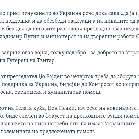
по пристигнувањето во Украина рече дека сака „да ја
а поддршка и да обезбеди евакуација на цивилите од
ои беа дел од неговите разговори претходно оваа недел
Владимир Путин и министерот за надворешни работи С
 заврши оваа војна, толку подобро - за доброто на Укра
ша Гутереш на Твитер.
 претседател Џо Бајден во четврток треба да зборува 
 поддршка за Украина, бидејќи до Конгресот ќе испр
носна, економска и хуманитарна помош.
от на Белата куќа, Џен Псаки, им рече на новинарите 
ќе биде сличен во фокусот на претходните рунди помош
шавањето на низа потреби што ги имаат Украинците“. 
големината на предложената помош.