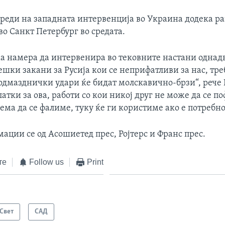
реди на западната интервенција во Украина додека ра
о Санкт Петербург во средата.
ма намера да интервенира во тековните настани однадв
ешки закани за Русија кои се неприфатливи за нас, тре
одмазднички удари ќе бидат молскавично-брзи“, рече 
атки за ова, работи со кои никој друг не може да се п
нема да се фалиме, туку ќе ги користиме ако е потребно
ации се од Асошиетед прес, Ројтерс и Франс прес.
те
Follow us
Print
Свет
САД