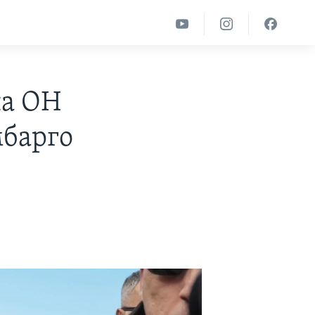
на ОН
мбарго