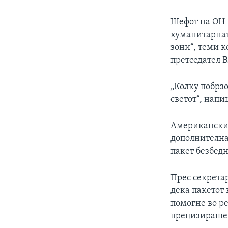
Шефот на ОН 
хуманитарнат
зони“, теми к
претседател 
„Колку побрзо
светот“, напи
Американскиот
дополнителна
пакет безбед
Прес секретар
дека пакетот 
помогне во ре
прецизираше 