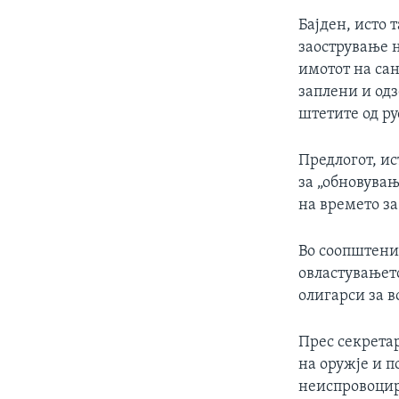
Бајден, исто 
заострување н
имотот на са
заплени и одз
штетите од ру
Предлогот, ис
за „обновувањ
на времето за
Во соопштение
овластувањето
олигарси за в
Прес секретар
на оружје и п
неиспровоцир