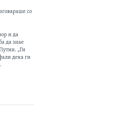
зговараше со
ор и да
ба да знае
Путин. „Ги
офали дека ги
.