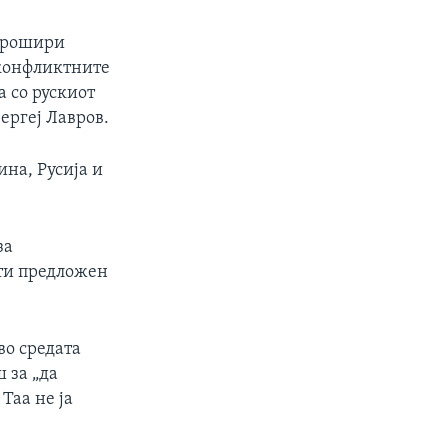
 прошири
 конфликтните
а со рускиот
ергеј Лавров.
ина, Русија и
за
ати предложен
во средата
 за „да
Таа не ја