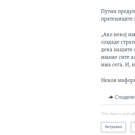
Путин предуп
пратениците в
„Ако некој и
создаде страт
дека нашите 
имаме сите ал
има сега. И, 
Некои информ
Споделе
This item is part of
Актуелно