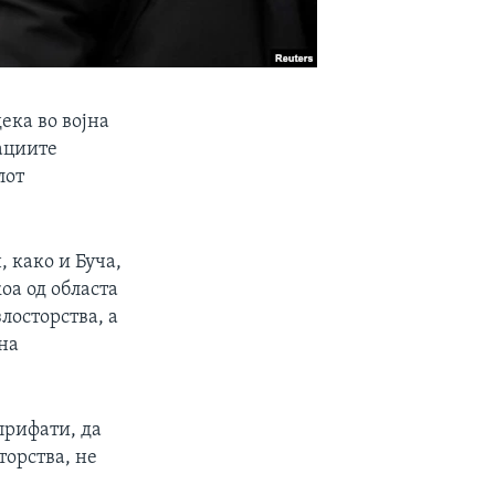
ека во војна
кациите
лот
 како и Буча,
оа од областа
лосторства, а
 на
прифати, да
торства, не