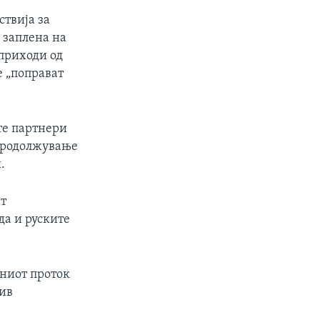
ствија за
 заплена на
приходи од
е „поправат
те партнери
 продолжување
.
ат
да и руските
вниот проток
тив