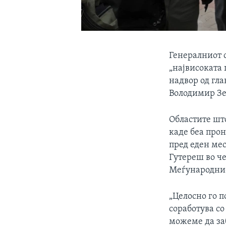
Генералниот с
„највисоката 
надвор од гла
Володимир Зе
Областите шт
каде беа прон
пред еден мес
Гутереш во че
Меѓународнио
„Целосно го 
соработува со
можеме да заб