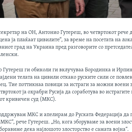
екретар на ОН, Антонио Гутереш, во четвртокот рече д
цена ја плаќаат цивилите“, за време на посетата на ло
вниот град на Украина пред разговорите со претседате
ленски.
о Гутереш ги обиколи ги вклучуваа Бородинка и Ирпин,
ајдени телата на цивили откако руските сили се повлек
ец. Тие поттикнаа повици за истраги за можни воени з
твртокот ја охрабри Русија да соработува во истрагите
т кривичен суд (МКС).
поддржувам МКС и апелирам до Руската Федерација да 
 МКС“, рече Гутереш. „Но, кога зборуваме за воени злос
оравиме дека најлошото злосторство е самата војна“.