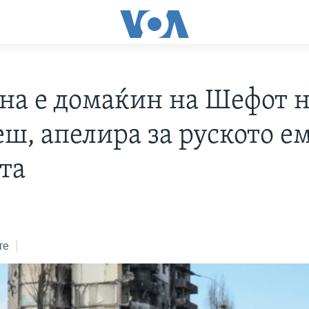
на е домаќин на Шефот 
еш, апелира за руското е
та
те