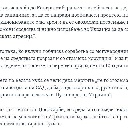
така, испраќа до Конгресот барање за посебен сет на деј
а санкциите, за да се направи поефикасен процесот на
нкционираните олигарси и да се овозможи преземање 
емени средства и нивно испраќање во Украина за да с
ската агресија“.
то така, ќе вклучи поблиска соработка со меѓународни
е на средствата поврзани со странска корупција“ и за
 следење на гонење за перење пари од пет на 10 години
то на Белата куќа се вели дека мерките „ќе го зголем
 на владата на САД да бара одговорност од руската вла
ојната на претседателот Путин против Украина“.
от на Пентагон, Џон Кирби, во средата го наведе теко
омош за успехот што Украина го одржа во битката про
аната инвазија на Путин.