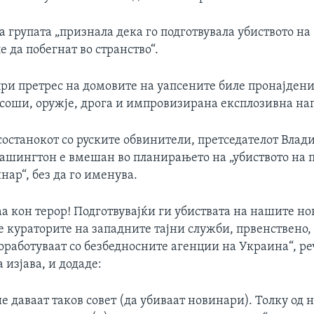
а групата „признала дека го подготвувала убиството на 
 да побегнат во странство“.
при претрес на домовите на уапсените биле пронајден
соши, оружје, дрога и импровизирана експлозивна на
 состанокот со руските обвинители, претседателот Вла
Вашингтон е вмешан во планирањето на „убиството на 
нар“, без да го именува.
а кон терор! Подготвувајќи ги убиствата на нашите н
 кураторите на западните тајни служби, првенствено, 
оработуваат со безбедносните агенции на Украина“, ре
 изјава, и додаде:
е даваат таков совет (да убиваат новинари). Толку од 