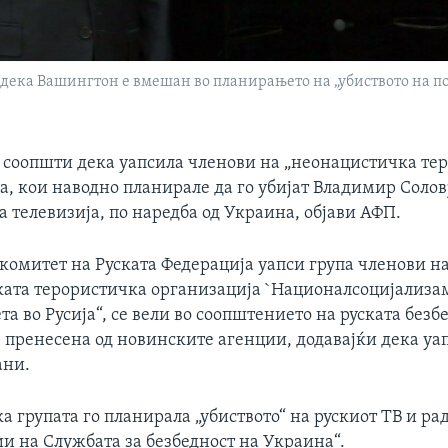
ека Вашингтон е вмешан во планирањето на „убиството на поз
 соопшти дека уапсила членови на „неонацистичка те
ја, кои наводно планирале да го убијат Владимир Солов
 телевизија, по наредба од Украина, објави АФП.
комитет на Руската Федерација уапси група членови н
ата терористичка организација `Националсоцијализам
ета во Русија“, се вели во соопштението на руската без
 пренесена од новинските агенции, додавајќи дека уа
ани.
а групата го планирала „убиството“ на рускиот ТВ и р
и на Службата за безбедност на Украина“.