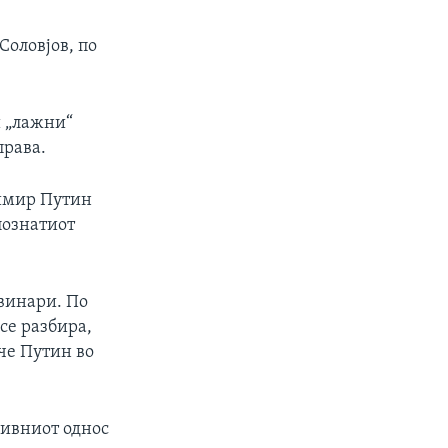
Соловјов, по
и „лажни“
права.
димир Путин
познатиот
овинари. По
се разбира,
че Путин во
нивниот однос