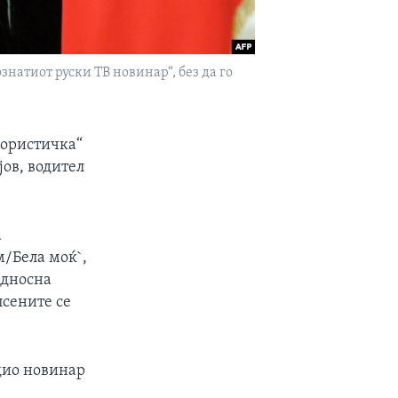
натиот руски ТВ новинар“, без да го
рористичка“
јов, водител
а
/Бела моќ`,
бедносна
псените се
адио новинар