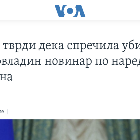
а тврди дека спречила уб
овладин новинар по наре
на
те