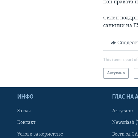
кон правата н
Силен поддрж
санкции на Е
Споделе
This item is part of
Актуелно
ИНФО
ГЛАС НА
За нас
Актуелно
Контакт
Newsflash (
Learning English
Услови за користење
Вести од СА