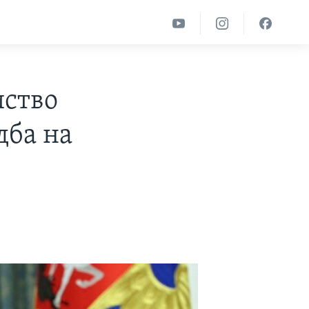
иство
дба на