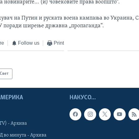
а новинарите... (и) човековите права воопшто“.
увач на Путин и руската воена кампања во Украина, Со
У поради ширење државна „пропаганда“.
те
Follow us
Print
Свет
 АМЕРИКА
НАКУСО...
TV) - Архива
Д во минута - Архива