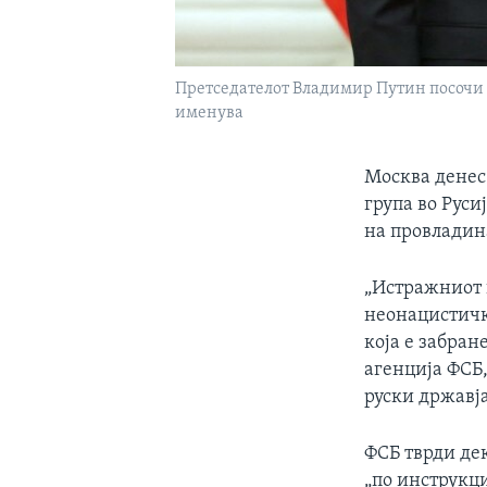
Претседателот Владимир Путин посочи д
именува
Москва денес
група во Руси
на провладина
„Истражниот 
неонацистичк
која е забран
агенција ФСБ,
руски државј
ФСБ тврди дек
„по инструкци