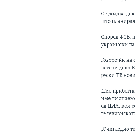
Се додава дек
што планирале
Според ФСБ, 
украински па
Говорејќи на
посочи дека 
руски ТВ нови
„Тие прибегна
име ги знаеме
од ЦИА, кои с
телевизиската
„Очигледно ти