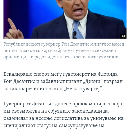
ИНТЕРВЈУА
Јазици
Републиканскиот гувернер Рон Десантис минатиот месец
потпиша закон со кој се забранува учење за сексуална
ориентација и родов идентитет во основните училишта
Ескалираше спорот меѓу гувернерот на Флорида
Рон Десантис и забавниот гигант „Дизни“ поврзан
со таканаречениот закон „Не кажувај геј“.
Гувернерот Десантис донесе прокламација со која
им овозможува на сојузните законодавци да
размислат за носење легислатива за укинување на
специјалниот статус на самоуправување на