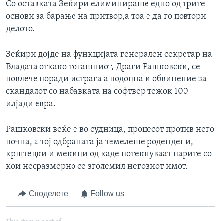
Со оставката Зеќири елиминираше едно од трите
основи за барање на притвор,а тоа е да го повтори
делото.
Зеќири дојде на функцијата генерален секретар на
Владата откако тогашниот, Драги Рашковски, се
повлече поради истрага а подоцна и обвинение за
скандалот со набавката на софтвер тежок 100
илјади евра.
Рашковски веќе е во судница, процесот против него
почна, а тој одбраната ја темелеше родендени,
крштецки и мекици од каде потекнуваат парите со
кои несразмерно се зголемил неговиот имот.
Споделете
Follow us