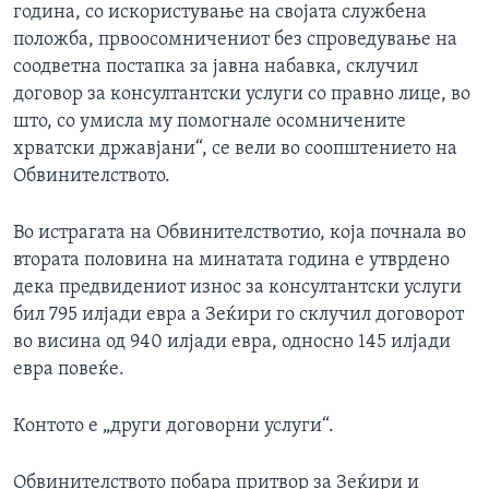
година, со искористување на својата службена
положба, првоосомничениот без спроведување на
соодветна постапка за јавна набавка, склучил
договор за консултантски услуги со правно лице, во
што, со умисла му помогнале осомничените
хрватски државјани“, се вели во соопштението на
Обвинителството.
Во истрагата на Обвинителствотио, која почнала во
втората половина на минатата година е утврдено
дека предвидениот износ за консултантски услуги
бил 795 илјади евра а Зеќири го склучил договорот
во висина од 940 илјади евра, односно 145 илјади
евра повеќе.
Контото е „други договорни услуги“.
Обвинителството побара притвор за Зеќири и