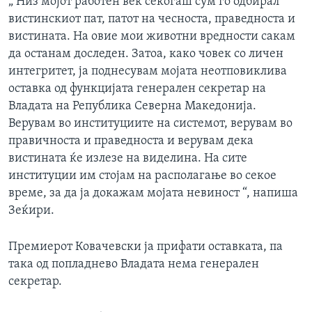
„ Низ мојот работен век секогаш сум го одбирал
вистинскиот пат, патот на чесноста, праведноста и
вистината. На овие мои животни вредности сакам
да останам доследен. Затоа, како човек со личен
интегритет, ја поднесувам мојата неотповиклива
оставка од функцијата генерален секретар на
Владата на Република Северна Македонија.
Верувам во институциите на системот, верувам во
правичноста и праведноста и верувам дека
вистината ќе излезе на виделина. На сите
институции им стојам на располагање во секое
време, за да ја докажам мојата невиност “, напиша
Зеќири.
Премиерот Ковачевски ја прифати оставката, па
така од попладнево Владата нема генерален
секретар.