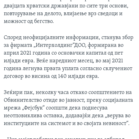
двајцата хрватски државјани по сите три основи,
повторување на делото, влијаење врз сведоци и
можност од бегство.
Според неофицијалните информации, станува збор
за фирмата „Интерхолдинг“ДОО, формирана во
април 2021 година со основачки капитал од пет
илјади евра. Веќе наредниот месец, во мај 2021
година легнува првата уплата согласно склучениот
договор во висина од 140 илјади евра.
Зеќири пак, неколку часа откако соопштението на
Обвинителство отиде во јавност, преку социјалната
мрежа „Фејсбук“ соопшти дека поднесува
неотповиклива оставка, додавајќи дека „верува во
институциите на системот и во својата невиност“.