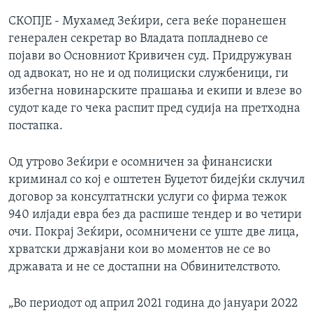
СКОПЈЕ - Мухамед Зеќири, сега веќе поранешен
генерален секретар во Владата попладнево се
појави во Основниот Кривичен суд. Придружуван
од адвокат, но не и од полициски службеници, ги
избегна новинарските прашања и екипи и влезе во
судот каде го чека распит пред судија на претходна
постапка.
Од утрово Зеќири е осомничен за финансиски
криминал со кој е оштетен Буџетот бидејќи склучил
договор за консултатнски услуги со фирма тежок
940 илјади евра без да распише тендер и во четири
очи. Покрај Зеќири, осомничени се уште две лица,
хрватски државјани кои во моментов не се во
државата и не се достапни на Обвинителството.
„Во периодот од април 2021 година до јануари 2022