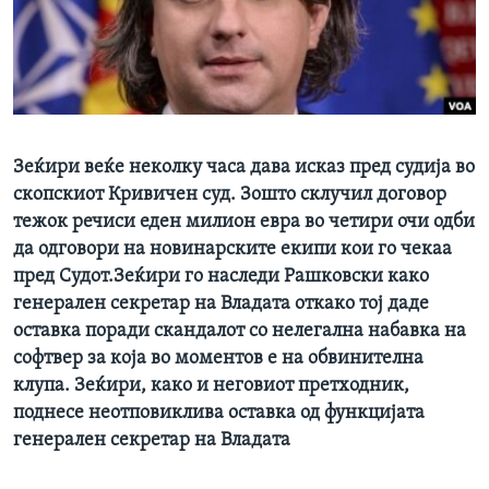
ИНТЕРВЈУА
Јазици
Зеќири веќе неколку часа дава исказ пред судија во
скопскиот Кривичен суд. Зошто склучил договор
тежок речиси еден милион евра во четири очи одби
да одговори на новинарските екипи кои го чекаа
пред Судот.Зеќири го наследи Рашковски како
генерален секретар на Владата откако тој даде
оставка поради скандалот со нелегална набавка на
софтвер за која во моментов е на обвинителна
клупа. Зеќири, како и неговиот претходник,
поднесе неотповиклива оставка од функцијата
генерален секретар на Владата