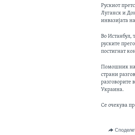
Рускиот прет
Луганск и До
инвазијата на
Во Истанбул, 
руските прего
постигнат кон
Помошник на 
страни разгов
разговорите 
Украина.
Се очекува пр
Споделе