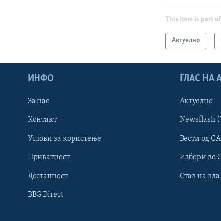
This item is part of
Актуелно
ИНФО
ГЛАС НА
За нас
Актуелно
Контакт
Newsflash (
Learning English
Услови за користење
Вести од СА
Приватност
Избори во 
НАКУСО...
Достапност
Став на вла
BBG Direct
Јазици