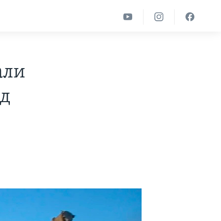
али
ад