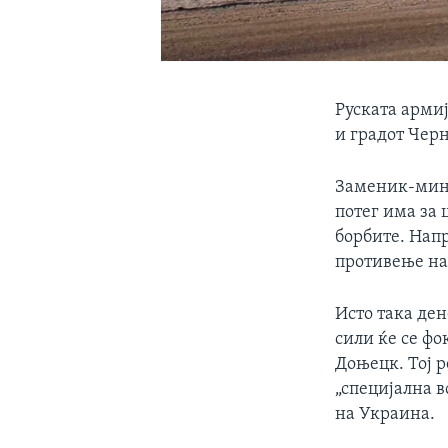
Руската арми
и градот Чер
Заменик-мини
потег има за 
борбите. Нап
противење на
Исто така ден
сили ќе се фо
Доњецк. Тој р
„специјална 
на Украина.