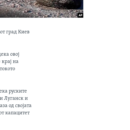
от град Киев
ека овој
 крај на
токото
ека руските
ни Луганск и
аза од својата
от капацитет