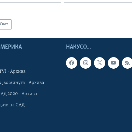
Свет
 АМЕРИКА
НАКУСО...
TV) - Архива
Д во минута - Архива
САД 2020 - Архива
дата на САД