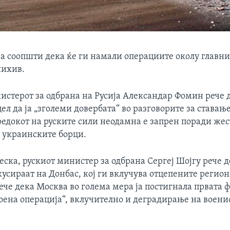
ја соопшти дека ќе ги намали операциите околу главни
нихив.
стерот за одбрана на Русија Александар Фомин рече д
цел да ја „зголеми довербата“ во разговорите за ставање
редокот на руските сили неодамна е запрен поради жес
 украинските борци.
еска, рускиот министер за одбрана Сергеј Шојгу рече д
кусираат на Донбас, кој ги вклучува отцепените регио
ече дека Москва во голема мера ја постигнала првата ф
воена операција“, вклучително и деградирање на воени