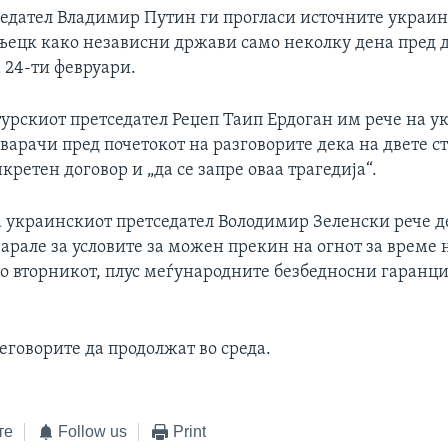
седател Владимир Путин ги прогласи источните украи
њецк како независни држави само неколку дена пред д
 24-ти февруари.
турскиот претседател Реџеп Таип Ердоган им рече на у
варачи пред почетокот на разговорите дека на двете с
кретен договор и „да се запре оваа трагедија“.
украинскиот претседател Володимир Зеленски рече д
арале за условите за можен прекин на огнот за време 
во вторникот, плус меѓународните безбедносни гаранци
еговорите да продолжат во среда.
те
Follow us
Print