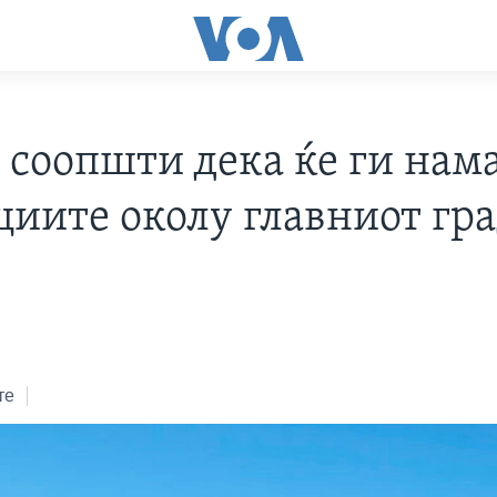
а соопшти дека ќе ги нам
циите околу главниот гр
те