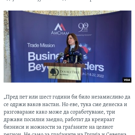
„Пред пет или шест години би било незамисливо да
се одржи ваков настан. Но еве, тука сме денеска и
разговараме како може да соработуваме, три
држави посилни заедно, работат да креираат
бизниси и можности за граѓаните на целиот
регион. Не само за граѓаните на Грција и Северна