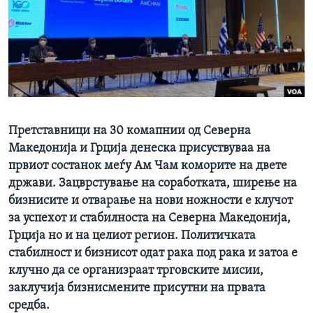
ИНТЕРВЈУА
Јазици
Претставници на 30 комапнии од Северна
Македонија и Грција денеска присуствуваа на
првиот состанок меѓу Ам Чам коморите на двете
држави. Зацврстување на соработката, ширење на
бизнисите и отварање на нови ножности е клучот
за успехот и стабилноста на Северна Македонија,
Грција но и на целиот регион. Политичката
стабилност и бизнисот одат рака под рака и затоа е
клучно да се организраат трговските мисии,
заклучија бизнисмените присутни на првата
средба.