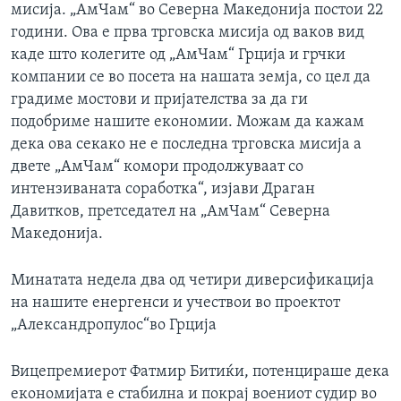
мисија. „АмЧам“ во Северна Македонија постои 22
години. Ова е прва трговска мисија од ваков вид
каде што колегите од „АмЧам“ Грција и грчки
компании се во посета на нашата земја, со цел да
градиме мостови и пријателства за да ги
подобриме нашите економии. Можам да кажам
дека ова секако не е последна трговска мисија а
двете „АмЧам“ комори продолжуваат со
интензиваната соработка“, изјави Драган
Давитков, претседател на „АмЧам“ Северна
Македонија.
Минатата недела два од четири диверсификација
на нашите енергенси и учествои во проектот
„Александропулос“во Грција
Вицепремиерот Фатмир Битиќи, потенцираше дека
економијата е стабилна и покрај воениот судир во