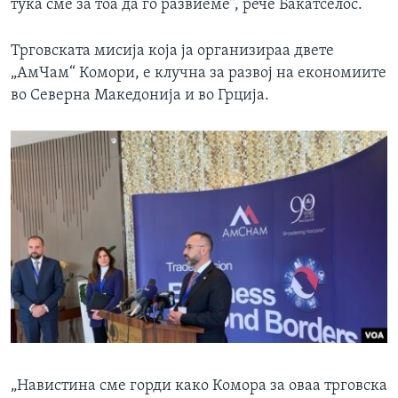
тука сме за тоа да го развиеме“, рече Бакатселос.
Трговската мисија која ја организираа двете
„АмЧам“ Комори, е клучна за развој на економиите
во Северна Македонија и во Грција.
„Навистина сме горди како Комора за оваа трговска