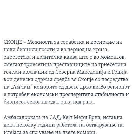
СКОПЈЕ – Можности за соработка и креирање на
нови бизниси посоти и во период на криза,
енергетска и политичка каква што е во моментов,
сметаат триесетина преставниците на триесетина
големи компании од Северна Македонија и Грција
кои денеска одржаа средба во Скопје со посредство
на „АмЧам“ коморите од двете држави.Во регионот
е потребен економски просперитет а стабилноста и
бизнисот секогаш одат рака под рака.
Амбасадорката на САД, Кејт Мери Брнз, истакна
дека неколку години работела на остварување на
идејата за спојување на двете комори.