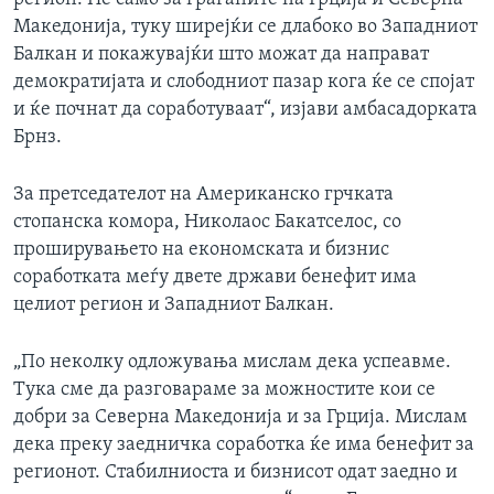
Македонија, туку ширејќи се длабоко во Западниот
Балкан и покажувајќи што можат да направат
демократијата и слободниот пазар кога ќе се спојат
и ќе почнат да соработуваат“, изјави амбасадорката
Брнз.
За претседателот на Американско грчката
стопанска комора, Николаос Бакатселос, со
проширувањето на економската и бизнис
соработката меѓу двете држави бенефит има
целиот регион и Западниот Балкан.
„По неколку одложувања мислам дека успеавме.
Тука сме да разговараме за можностите кои се
добри за Северна Македонија и за Грција. Мислам
дека преку заедничка соработка ќе има бенефит за
регионот. Стабилниоста и бизнисот одат заедно и