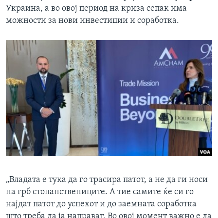
Украина, а во овој период на криза сепак има
можности за нови инвестиции и соработка.
„Владата е тука да го трасира патот, а не да ги носи
на грб стопанствениците. А тие самите ќе си го
најдат патот до успехот и до заемната соработка
што треба да ја направат. Во овој момент важно е да