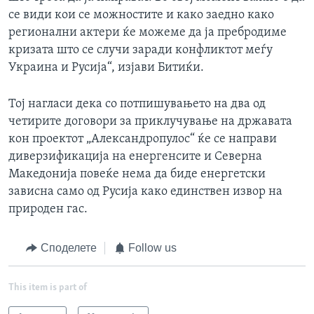
се види кои се можностите и како заедно како
регионални актери ќе можеме да ја пребродиме
кризата што се случи заради конфликтот меѓу
Украина и Русија“, изјави Битиќи.
Тој нагласи дека со потпишувањето на два од
четирите договори за приклучување на државата
кон проектот „Александропулос“ ќе се направи
диверзификација на енергенсите и Северна
Македонија повеќе нема да биде енергетски
зависна само од Русија како единствен извор на
природен гас.
Споделете
Follow us
This item is part of