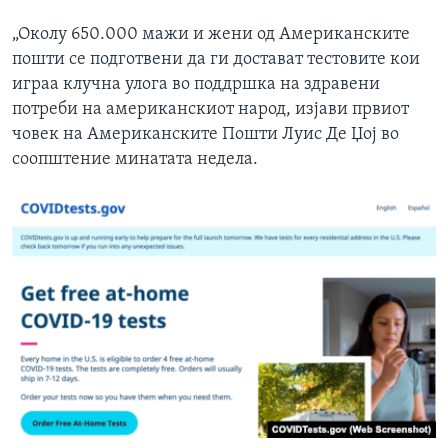
„Околу 650.000 мажи и жени од Американските
пошти се подготвени да ги достават тестовите кои
играа клучна улога во поддршка на здравени
потреби на американскиот народ, изјави првиот
човек на Американските Пошти Луис Де Џој во
соопштение минатата недела.