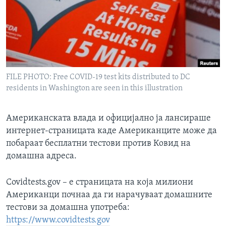
ИНТЕРВЈУА
Јазици
FILE PHOTO: Free COVID-19 test kits distributed to DC
residents in Washington are seen in this illustration
Американската влада и официјално ја лансираше
интернет-страницата каде Американците може да
побараат бесплатни тестови против Ковид на
домашна адреса.
Covidtests.gov – е страницата на која милиони
Американци почнаа да ги нарачуваат домашните
тестови за домашна употреба:
https://www.covidtests.gov