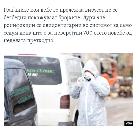
Граѓаните кои веќе го прележаа вирусот не се
безбедни покажуваат бројките. Дури 946
реинфекции се евидентитарни во системот за само
седум дена што е за неверојтни 700 отсто повеќе од
неделата претходно.