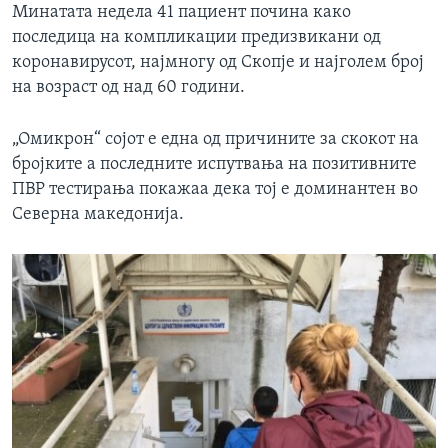
Минатата недела 41 пациент почина како
последица на компликации предизвикани од
коронавирусот, најмногу од Скопје и најголем број
на возраст од над 60 години.
„Омикрон“ сојот е една од причините за скокот на
бројките а последните испутвања на позитивните
ПВР тестирања покажаа дека тој е доминантен во
Северна македонија.