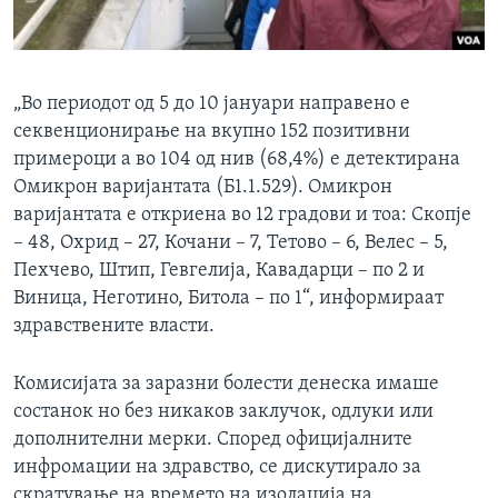
„Во периодот од 5 до 10 јануари направено е
секвенционирање на вкупно 152 позитивни
примероци а во 104 од нив (68,4%) е детектирана
Омикрон варијантата (Б1.1.529). Омикрон
варијантата е откриена во 12 градови и тоа: Скопје
– 48, Охрид – 27, Кочани – 7, Тетово – 6, Велес – 5,
Пехчево, Штип, Гевгелија, Кавадарци – по 2 и
Виница, Неготино, Битола – по 1“, информираат
здравствените власти.
Комисијата за заразни болести денеска имаше
состанок но без никаков заклучок, одлуки или
дополнителни мерки. Според официјалните
инфромации на здравство, се дискутирало за
скратување на времето на изолација на