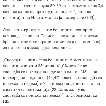
кај возрасната група 20 - 29 со зголемување од 4,6
пати и возрасната група 30-39 со зголемување од 3,6
пати во однос на претходната недела“, стои во
извештајот на Институтот за јавно здравје (ИЈЗ).
Она што загрижува е што болниците повторно
почнаа да се полна. Речиси за половина е зголемен
број на хоспитализирани пациенти а огромен број
од нив се на кислородна поддршка.
„Според извештаите од болниците моментално се
хоспитализирани 351 лица (41,0% повеќе во
споредба со претходна недела), а од нив 218 се на
кислородна поддршка (44,4% повеќе во споредба со
претходна недела) и 7 на инвазивна/неинвазивна
механичка вентилација (22,2% помалку во
споредба со претходна недела)“, информираат од
ИЈЗ.