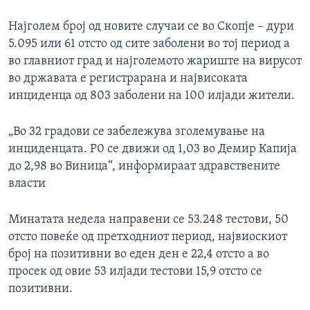
Најголем број од новите случаи се во Скопје – дури
5.095 или 61 отсто од сите заболени во тој период а
во главниот град и најголемото жариште на вирусот
во државата е регистрарана и највисоката
инциденца од 803 заболени на 100 илјади жители.
„Во 32 градови се забележува зголемување на
инциденцата. Р0 се движи од 1,03 во Демир Капија
до 2,98 во Виница“, информираат здравствените
власти
Минатата недела направени се 53.248 тестови, 50
отсто повеќе од претходниот период, највиоскиот
број на позитивни во еден ден е 22,4 отсто а во
просек од овие 53 илјади тестови 15,9 отсто се
позитивни.