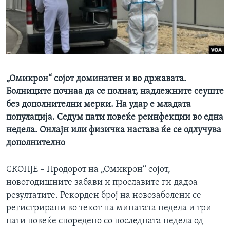
ИНТЕРВЈУА
Јазици
„Омикрон“ сојот доминатен и во државата.
Болниците почнаа да се полнат, надлежните сеуште
без дополнителни мерки. На удар е младата
популација. Седум пати повеќе реинфекции во една
недела. Онлајн или физичка настава ќе се одлучува
дополнително
СКОПЈЕ – Продорот на „Омикрон“ сојот,
новогодишните забави и прославите ги дадоа
резултатите. Рекорден број на новозаболени се
регистрирани во текот на минатата недела и три
пати повеќе споредено со последната недела од