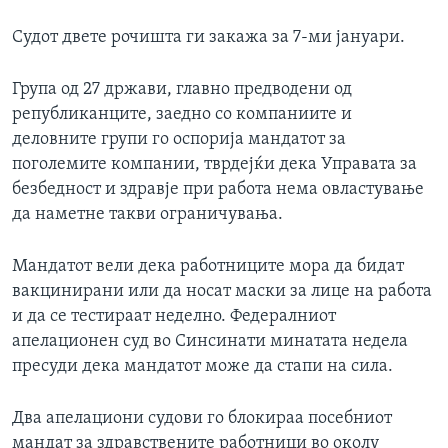
Судот двете рочишта ги закажа за 7-ми јануари.
Група од 27 држави, главно предводени од
републиканците, заедно со компаниите и
деловните групи го оспорија мандатот за
поголемите компании, тврдејќи дека Управата за
безбедност и здравје при работа нема овластување
да наметне такви ограничувања.
Мандатот вели дека работниците мора да бидат
вакцинирани или да носат маски за лице на работа
и да се тестираат неделно. Федералниот
апелационен суд во Синсинати минатата недела
пресуди дека мандатот може да стапи на сила.
Два апелациони судови го блокираа посебниот
мандат за здравствените работници во околу