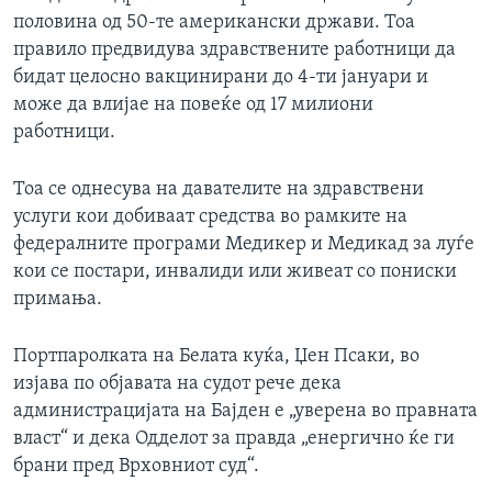
половина од 50-те американски држави. Тоа
правило предвидува здравствените работници да
бидат целосно вакцинирани до 4-ти јануари и
може да влијае на повеќе од 17 милиони
работници.
Тоа се однесува на давателите на здравствени
услуги кои добиваат средства во рамките на
федералните програми Медикер и Медикад за луѓе
кои се постари, инвалиди или живеат со пониски
примања.
Портпаролката на Белата куќа, Џен Псаки, во
изјава по објавата на судот рече дека
администрацијата на Бајден е „уверена во правната
власт“ и дека Одделот за правда „енергично ќе ги
брани пред Врховниот суд“.