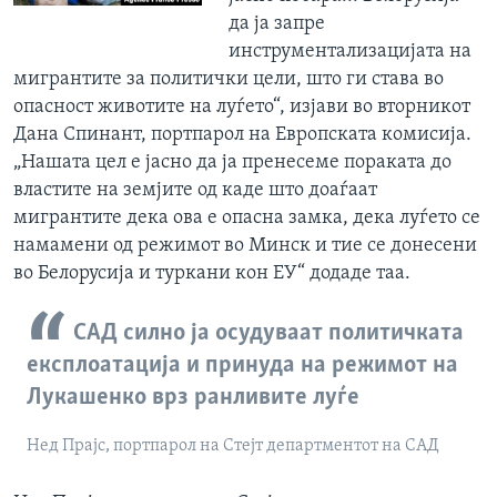
да ја запре
инструментализацијата на
мигрантите за политички цели, што ги става во
опасност животите на луѓето“, изјави во вторникот
Дана Спинант, портпарол на Европската комисија.
„Нашата цел е јасно да ја пренесеме пораката до
властите на земјите од каде што доаѓаат
мигрантите дека ова е опасна замка, дека луѓето се
намамени од режимот во Минск и тие се донесени
во Белорусија и туркани кон ЕУ“ додаде таа.
САД силно ја осудуваат политичката
експлоатација и принуда на режимот на
Лукашенко врз ранливите луѓе
Нед Прајс, портпарол на Стејт департментот на САД