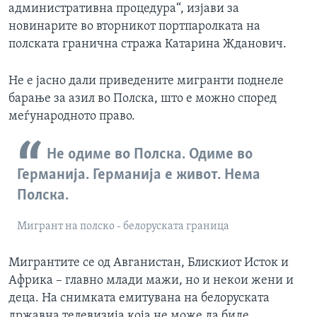
административна процедура“, изјави за
новинарите во вторникот портпаролката на
полската гранична стража Катарина Жданович.
Не е јасно дали приведените мигранти поднеле
барање за азил во Полска, што е можно според
меѓународното право.
Не одиме во Полска. Одиме во
Германија. Германија е живот. Нема
Полска.
Мигрант на полско - белоруската граница
Мигрантите се од Авганистан, Блискиот Исток и
Африка – главно млади мажи, но и некои жени и
деца. На снимката емитувана на белоруската
државна телевизија која не може да биде