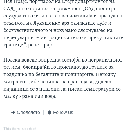
Нед Прајс, портпарол на Стејт департментот на
САД, ја повтори таа загриженост. „САД силно ја
осудуваат политичката експлоатација и принуда на
режимот на Лукашенко врз ранливите луѓе и
бесчувствителното и нехумано олеснување на
нерегуларните миграциски текови преку нивните
граници“, рече Прајс.
Полска воведе вонредна состојба во пограничниот
регион, блокирајќи го пристапот до групите за
поддршка на бегалците и новинарите. Неколку
мигранти веќе починаа на границата, додека
илјадници се заглавени на ниски температури со
малку храна или вода.
Споделете
Follow us
This item is part of