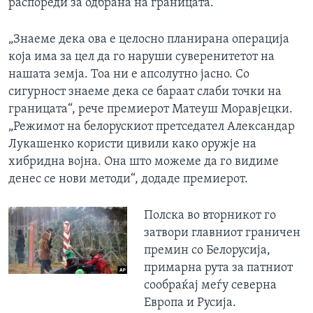
распореди за одбрана на границата.
„Знаеме дека ова е целосно планирана операција
која има за цел да го наруши суверенитетот на
нашата земја. Тоа ни е апсолутно јасно. Со
сигурност знаеме дека се бараат слаби точки на
границата“, рече премиерот Матеуш Моравјецки.
„Режимот на белорускиот претседател Александар
Лукашенко користи цивили како оружје на
хибридна војна. Она што можеме да го видиме
денес се нови методи“, додаде премиерот.
Полска во вторникот го
затвори главниот граничен
премин со Белорусија,
примарна рута за патниот
сообраќај меѓу северна
Европа и Русија.