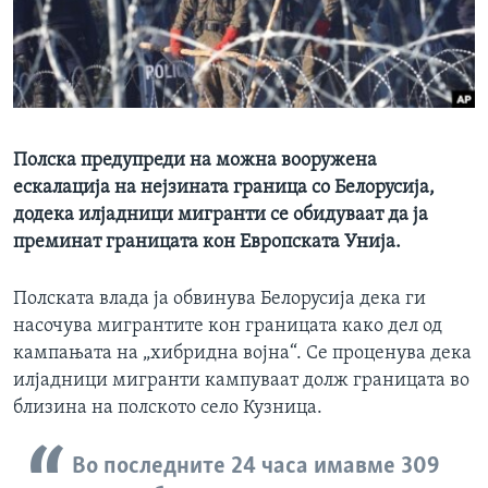
ИНТЕРВЈУА
Јазици
Полска предупреди на можна вооружена
ескалација на нејзината граница со Белорусија,
додека илјадници мигранти се обидуваат да ја
преминат границата кон Европската Унија.
Полската влада ја обвинува Белорусија дека ги
насочува мигрантите кон границата како дел од
кампањата на „хибридна војна“. Се проценува дека
илјадници мигранти кампуваат долж границата во
близина на полското село Кузница.
Во последните 24 часа имавме 309