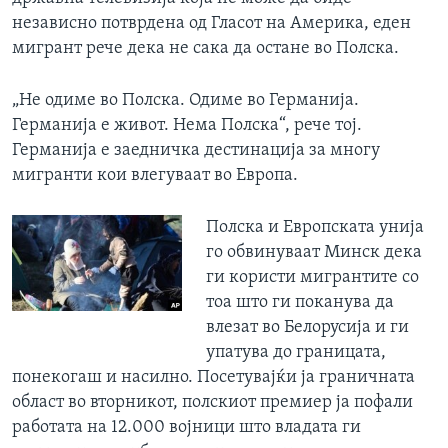
независно потврдена од Гласот на Америка, еден
мигрант рече дека не сака да остане во Полска.
„Не одиме во Полска. Одиме во Германија.
Германија е живот. Нема Полска“, рече тој.
Германија е заедничка дестинација за многу
мигранти кои влегуваат во Европа.
Полска и Европската унија
го обвинуваат Минск дека
ги користи мигрантите со
тоа што ги поканува да
влезат во Белорусија и ги
упатува до границата,
понекогаш и насилно. Посетувајќи ја граничната
област во вторникот, полскиот премиер ја пофали
работата на 12.000 војници што владата ги