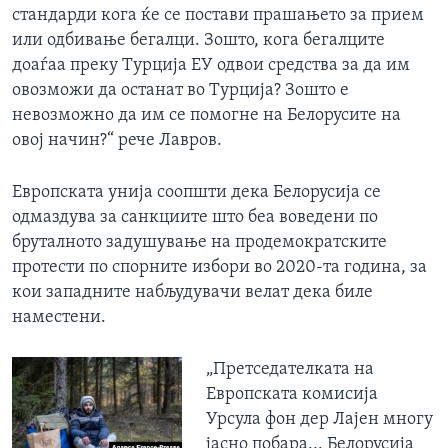
стандарди кога ќе се постави прашањето за прием
или одбивање бегалци. Зошто, кога бегалците
доаѓаа преку Турција ЕУ одвои средства за да им
овозможи да останат во Турција? Зошто е
невозможно да им се помогне на Белорусите на
овој начин?“ рече Лавров.
Европската унија соопшти дека Белорусија се
одмаздува за санкциите што беа воведени по
бруталното задушување на продемократските
протести по спорните избори во 2020-та година, за
кои западните набљудувачи велат дека биле
наместени.
„Претседателката на
Европската комисија
Урсула фон дер Лајен многу
јасно побара... Белорусија