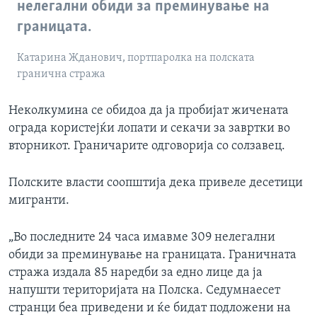
нелегални обиди за преминување на
границата.
Катарина Жданович, портпаролка на полската
гранична стража
Неколкумина се обидоа да ја пробијат жичената
ограда користејќи лопати и секачи за завртки во
вторникот. Граничарите одговорија со солзавец.
Полските власти соопштија дека привеле десетици
мигранти.
„Во последните 24 часа имавме 309 нелегални
обиди за преминување на границата. Граничната
стража издала 85 наредби за едно лице да ја
напушти територијата на Полска. Седумнаесет
странци беа приведени и ќе бидат подложени на