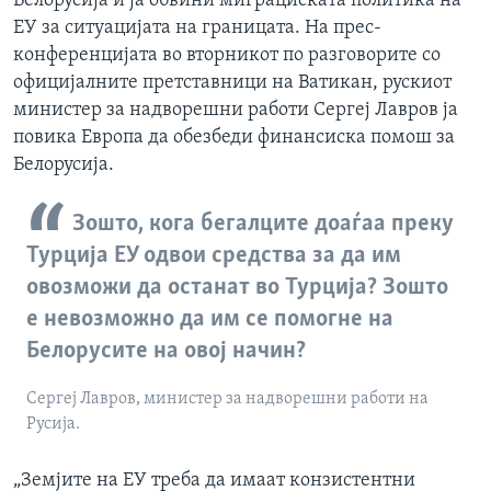
Белорусија и ја обвини миграциската политика на
ЕУ за ситуацијата на границата. На прес-
конференцијата во вторникот по разговорите со
официјалните претставници на Ватикан, рускиот
министер за надворешни работи Сергеј Лавров ја
повика Европа да обезбеди финансиска помош за
Белорусија.
Зошто, кога бегалците доаѓаа преку
Турција ЕУ одвои средства за да им
овозможи да останат во Турција? Зошто
е невозможно да им се помогне на
Белорусите на овој начин?
Сергеј Лавров, министер за надворешни работи на
Русија.
„Земјите на ЕУ треба да имаат конзистентни