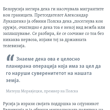
Белорусија негира дека ги насочувала мигрантите
кон границата. Претседателот Александар
Лукашенко ја обвини Полска дека „посегнува кон
оружје, очигледно е дека тоа е некој вид вежба или
заплашување. Се разбира, ќе се соочиме со тоа без
никаква нервоза, изјави тој за државната
телевизија.
Знаеме дека ова е целосно
планирана операција која има за цел да
го наруши суверенитетот на нашата
земја.
Матеуш Моравјецки, премиер на Полска
Русија ја изрази својата поддршка за сојузникот