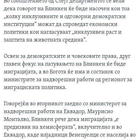
Во соопштението од Стејт департментот се вели
дека говорот на Блинкен ќе биде насочен кон тоа
„колку инклузивните и одговорни демократски
институции“ можат да спроведат економски
политики кои нагласуваат „инклузивен раст и
заштита на животната средина“.
Освен за демократските и човековите права, друг
главен фокус на патувањето на Блинкен ќе биде
миграцијата, а во Богота ќе има и состанок со
министрите за надворешни работи од регионот за
миграциската политика.
Говорејќи во вторникот заедно со министерот за
надворешни работи на Еквадор, Маурисио
Монталво, Блинкен рече дека миграцијата „е
предизвик на хемисферата“, вклучително и во
Еквадор, каде илјадници Венецуелци се населија во