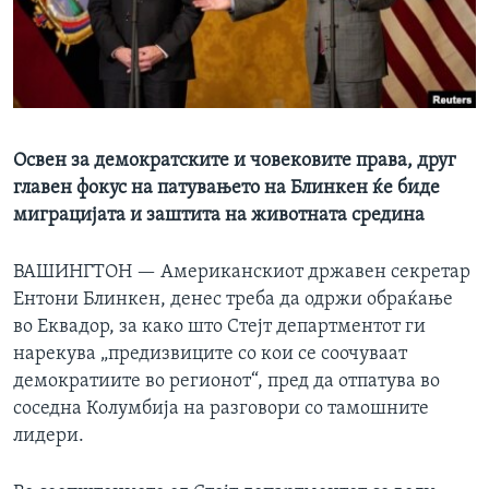
ИНТЕРВЈУА
Јазици
Освен за демократските и човековите права, друг
главен фокус на патувањето на Блинкен ќе биде
миграцијата и заштита на животната средина
ВАШИНГТОН —
Американскиот државен секретар
Ентони Блинкен, денес треба да одржи обраќање
во Еквадор, за како што Стејт департментот ги
нарекува „предизвиците со кои се соочуваат
демократиите во регионот“, пред да отпатува во
соседна Колумбија на разговори со тамошните
лидери.