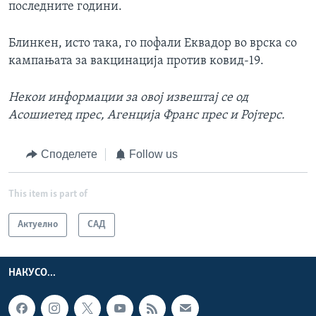
последните години.
Блинкен, исто така, го пофали Еквадор во врска со
кампањата за вакцинација против ковид-19.
Некои информации за овој извештај се од
Асошиетед прес, Агенција Франс прес и Ројтерс.
Споделете
Follow us
This item is part of
Актуелно
САД
НАКУСО...