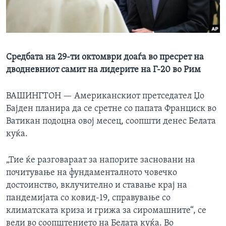
ИНТЕРВЈУА
Јазици
Средбата на 29-ти октомври доаѓа во пресрет на
дводневниот самит на лидерите на Г-20 во Рим
ВАШИНГТОН —
Американскиот претседател Џо
Бајден планира да се сретне со папата Франциск во
Ватикан подоцна овој месец, соопшти денес Белата
куќа.
„Тие ќе разговараат за напорите засновани на
почитување на фундаменталното човечко
достоинство, вклучително и ставање крај на
пандемијата со ковид-19, справување со
климатската криза и грижа за сиромашните“, се
вели во соопштението на Белата куќа. Во