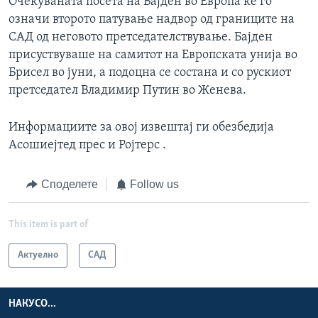
Очекуваната посета на Бајден во Европа ќе го
означи второто патување надвор од границите на
САД од неговото претседателствување. Бајден
присуствуваше на самитот на Европската унија во
Брисел во јуни, а подоцна се состана и со рускиот
претседател Владимир Путин во Женева.
Информациите за овој извештај ги обезбедија
Асошиејтед прес и Ројтерс .
Споделете
Follow us
This item is part of
Актуелно
САД
НАКУСО...