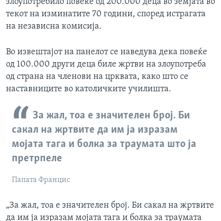
злоупотребило повеќе од 200.000 деца во земјата во
текот на изминатите 70 години, според истрагата
на независна комисија.
Во извештајот на панелот се наведува дека повеќе
од 100.000 други деца биле жртви на злоупотреба
од страна на членови на црквата, како што се
наставниците во католичките училишта.
За жал, тоа е значителен број. Би
сакал на жртвите да им ја изразам
мојата тага и болка за траумата што ја
претрпеле
Папата Францис
„За жал, тоа е значителен број. Би сакал на жртвите
да им ја изразам мојата тага и болка за траумата