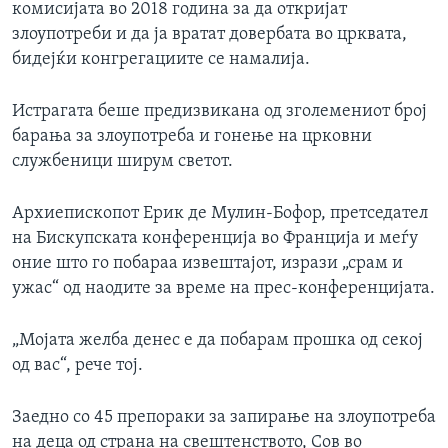
комисијата во 2018 година за да откријат
злоупотреби и да ја вратат довербата во црквата,
бидејќи конгрегациите се намалија.
Истрагата беше предизвикана од зголемениот број
барања за злоупотреба и гонење на црковни
службеници ширум светот.
Архиепископот Ерик де Мулин-Бофор, претседател
на Бискупската конференција во Франција и меѓу
оние што го побараа извештајот, изрази „срам и
ужас“ од наодите за време на прес-конференцијата.
„Мојата желба денес е да побарам прошка од секој
од вас“, рече тој.
Заедно со 45 препораки за запирање на злоупотреба
на деца од страна на свештенството, Сов во