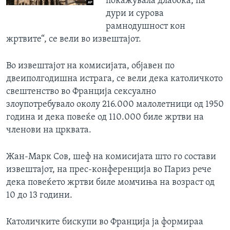
покажувала длабока, па
дури и сурова
рамнодушност кон
жртвите“, се вели во извештајот.
Во извештајот на комисијата, објавен по
двеиполгодишна истрага, се вели дека католичкото
свештенство во Франција сексуално
злоупотребувало околу 216.000 малолетници од 1950
година и дека повеќе од 110.000 биле жртви на
членови на црквата.
Жан-Марк Сов, шеф на комисијата што го состави
извештајот, на прес-конференција во Париз рече
дека повеќето жртви биле момчиња на возраст од
10 до 13 години.
Католичките бискупи во Франција ја формираа