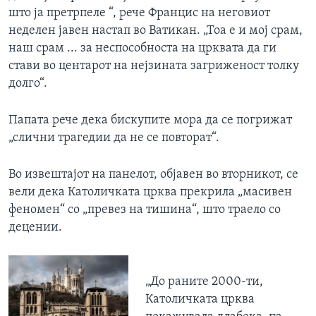
што ја претрпеле “, рече Францис на неговиот
неделен јавен настап во Ватикан. „Тоа е и мој срам,
наш срам ... за неспособноста на црквата да ги
стави во центарот на нејзината загриженост толку
долго“.
Папата рече дека бискупите мора да се погрижат
„слични трагедии да не се повторат“.
Во извештајот на панелот, објавен во вторникот, се
вели дека Католичката црква прекрила „масивен
феномен“ со „превез на тишина“, што траело со
децении.
„До раните 2000-ти,
Католичката црква