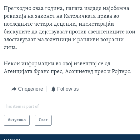
Претходно оваа година, папата издаде најобемна
ревизија на законот на Католичката црква во
последните четири децении, инсистирајќи
бискупите да дејствуваат против свештениците кои
злоставуваат малолетници и ранливи возрасни
лица.
Некои информации во овој извештај се од
Агенцијата Франс прес, Асошиетед прес и Ројтерс.
Споделете
Follow us
This item is part of
Актуелно
Свет