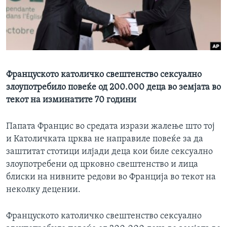
ИНТЕРВЈУА
Јазици
Француското католичко свештенство сексуално
злоупотребило повеќе од 200.000 деца во земјата во
текот на изминатите 70 години
Папата Францис во средата изрази жалење што тој
и Католичката црква не направиле повеќе за да
заштитат стотици илјади деца кои биле сексуално
злоупотребени од црковно свештенство и лица
блиски на нивните редови во Франција во текот на
неколку децении.
Француското католичко свештенство сексуално