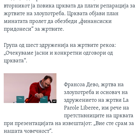
вторникот ја повика црквата да плати репарација за
жртвите на злоупотреба. Црквата објави план
минатата пролет да обезбеди „финансиски
придонеси“ за жртвите.
Група од шест здруженија на жртвите рекоа:
„Очекуваме јасни и конкретни одговори од
црквата“.
Франсоа Дево, жртва на
злоупотреба и основач на
здружението на жртви La
Parole Liberee, им рече на
претставниците на црквата
при презентацијата на извештајот: „Вие сте срам за
нашата човечност“.