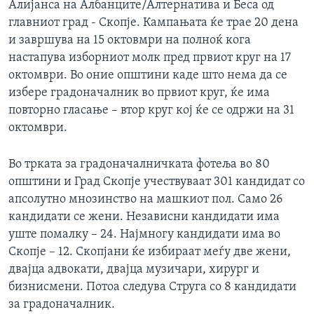
Алијанса на Албанците/Алтернатива и Беса од
главниот град - Скопје. Кампањата ќе трае 20 дена
и завршува на 15 октовмри на полноќ кога
настапува изборниот молк пред првиот круг на 17
октомври. Во оние општини каде што нема да се
избере градоначалник во првиот круг, ќе има
повторно гласање – втор круг кој ќе се одржи на 31
октомври.
Во трката за градоначалничката фотеља во 80
општини и Град Скопје учествуваат 301 кандидат со
апсолутно мнозинство на машкиот пол. Само 26
кандидати се жени. Независни кандидати има
уште помалку – 24. Најмногу кандидати има во
Скопје – 12. Скопјани ќе избираат меѓу две жени,
двајца адвокати, двајца музичари, хирург и
бизнисмени. Потоа следува Струга со 8 кандидати
за градоначалник.