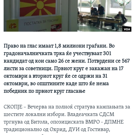
ИНТЕРВЈУА
Јазици
Право на глас имаат 1,8 милиони граѓани. Во
градоначалничката трка ќе учествуваат 301
кандидат од кои само 26 се жени. Потврдени се 567
листи за советници. Првиот круг е закажан на 17
октомври а вториот круг ќе се одржи на 31
октомври, во општините каде што ќе нема
победник по првиот круг гласање
СКОПЈЕ – Вечерва на полноќ стратува кампањата за
шестите локални избори. Владеачката СДСМ
тргнува од Битола, опозициската ВМРО - ДПМНЕ
традиционално од Охрид, ДУИ од Гостивар,