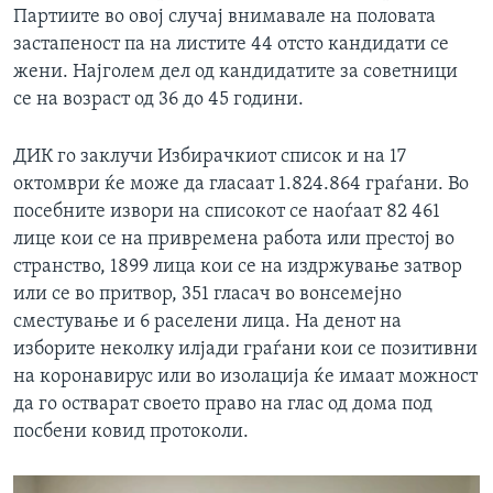
Партиите во овој случај внимавале на половата
застапеност па на листите 44 отсто кандидати се
жени. Најголем дел од кандидатите за советници
се на возраст од 36 до 45 години.
ДИК го заклучи Избирачкиот список и на 17
октомври ќе може да гласаат 1.824.864 граѓани. Во
посебните извори на списокот се наоѓаат 82 461
лице кои се на привремена работа или престој во
странство, 1899 лица кои се на издржување затвор
или се во притвор, 351 гласач во вонсемејно
сместување и 6 раселени лица. На денот на
изборите неколку илјади граѓани кои се позитивни
на коронавирус или во изолација ќе имаат можност
да го остварат своето право на глас од дома под
посбени ковид протоколи.