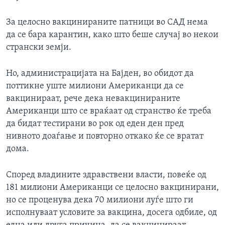
За целосно вакцинираните патници во САД нема
да се бара карантин, како што беше случај во некои
странски земји.
Но, администрацијата на Бајден, во обидот да
поттикне уште милиони Американци да се
вакцинираат, рече дека невакцинираните
Американци што се враќаат од странство ќе треба
да бидат тестирани во рок од еден ден пред
нивното доаѓање и повторно откако ќе се вратат
дома.
Според владините здравствени власти, повеќе од
181 милиони Американци се целосно вакцинирани,
но се проценува дека 70 милиони луѓе што ги
исполнуваат условите за вакцина, досега одбиле, од