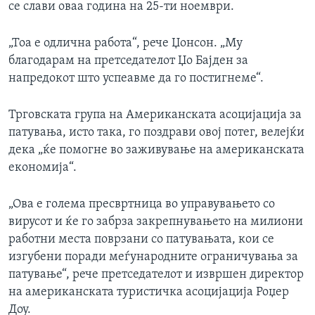
се слави оваа година на 25-ти ноември.
„Тоа е одлична работа“, рече Џонсон. „Му
благодарам на претседателот Џо Бајден за
напредокот што успеавме да го постигнеме“.
Трговската група на Американската асоцијација за
патувања, исто така, го поздрави овој потег, велејќи
дека „ќе помогне во заживување на американската
економија“.
„Ова е голема пресвртница во управувањето со
вирусот и ќе го забрза закрепнувањето на милиони
работни места поврзани со патувањата, кои се
изгубени поради меѓународните ограничувања за
патување“, рече претседателот и извршен директор
на американската туристичка асоцијација Роџер
Доу.