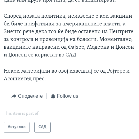
една или друга причина, да се вакцинираат.
Според новата политика, неизвесно е кои вакцини
би биле прифатливи за американските власти, а
Зиентс рече дека тоа ќе биде оставено на Центрите
за контрола и превенција на болести. Моментално,
вакцините направени од Фајзер, Модерна и Џонсон
и Џонсон се користат во САД
Некои материјали во овој извештај се од Ројтерс и
Асошиетед прес.
Споделете
Follow us
This item is part of
Актуелно
САД