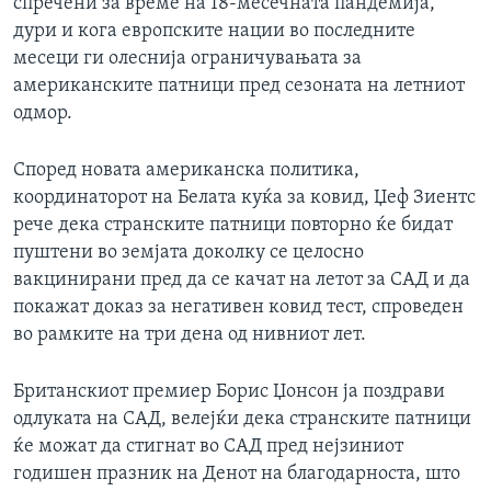
спречени за време на 18-месечната пандемија,
дури и кога европските нации во последните
месеци ги олеснија ограничувањата за
американските патници пред сезоната на летниот
одмор.
Според новата американска политика,
координаторот на Белата куќа за ковид, Џеф Зиентс
рече дека странските патници повторно ќе бидат
пуштени во земјата доколку се целосно
вакцинирани пред да се качат на летот за САД и да
покажат доказ за негативен ковид тест, спроведен
во рамките на три дена од нивниот лет.
Британскиот премиер Борис Џонсон ја поздрави
одлуката на САД, велејќи дека странските патници
ќе можат да стигнат во САД пред нејзиниот
годишен празник на Денот на благодарноста, што