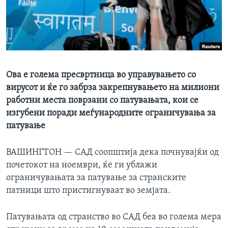
ИНТЕРВЈУА
Јазици
Ова е голема пресвртница во управувањето со
вирусот и ќе го забрза закрепнувањето на милиони
работни места поврзани со патувањата, кои се
изгубени поради меѓународните ограничувања за
патување
ВАШИНГТОН —
САД соопштија дека почнувајќи од
почетокот на ноември, ќе ги ублажи
ограничувањата за патување за странските
патници што пристигнуваат во земјата.
Патувањата од странство во САД беа во голема мера