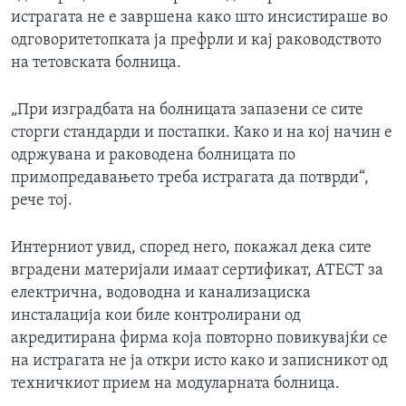
истрагата не е завршена како што инсистираше во
одговоритетопката ја префрли и кај раководството
на тетовската болница.
„При изградбата на болницата запазени се сите
сторги стандарди и постапки. Како и на кој начин е
одржувана и раководена болницата по
примопредавањето треба истрагата да потврди“,
рече тој.
Интерниот увид, според него, покажал дека сите
вградени материјали имаат сертификат, АТЕСТ за
електрична, водоводна и канализациска
инсталација кои биле контролирани од
акредитирана фирма која повторно повикувајќи се
на истрагата не ја откри исто како и записникот од
техничкиот прием на модуларната болница.