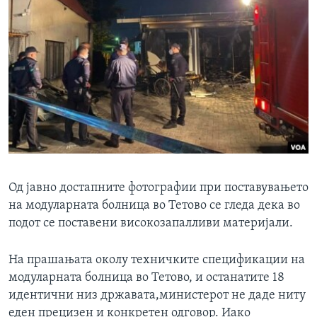
Од јавно достапните фотографии при поставувањето
на модуларната болница во Тетово се гледа дека во
подот се поставени високозапалливи материјали.
На прашањата околу техничките спецификации на
модуларната болница во Тетово, и останатите 18
идентични низ државата,министерот не даде ниту
еден прецизен и конкретен одговор. Иако