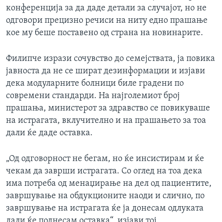
конференција за да даде детали за случајот, но не
одговори прецизно речиси на ниту едно прашање
кое му беше поставено од страна на новинарите.
Филипче изрази сочувство до семејствата, ја повика
јавноста да не се шират дезинформации и изјави
дека модуларните болници биле градени по
современи стандарди. На најголемиот број
прашања, министерот за здравство се повикуваше
на истрагата, вклучително и на прашањето за тоа
дали ќе даде оставка.
„Од одговорност не бегам, но ќе инсистирам и ќе
чекам да заврши истрагата. Со оглед на тоа дека
има потреба од менаџирање на дел од пациентите,
завршување на обдукционите наоди и слично, по
завршување на истрагата ќе ја донесам одлуката
дали ќе поднесам оставка“, изјави тој.