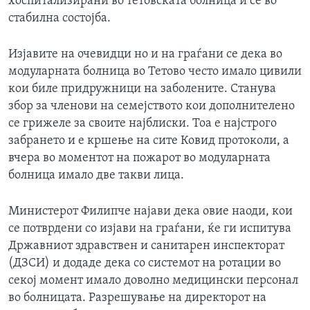
хоспитализирани во тетовската болница и се во
стабилна состојба.
Изјавите на очевидци но и на граѓани се дека во
модуларната болница во Тетово често имало цивили
кои биле придружници на заболените. Станува
збор за членови на семејството кои дополнителено
се грижеле за своите најблиски. Тоа е најстрого
забрането и е кршење на сите Ковид протоколи, а
вчера во моментот на пожарот во модуларната
болница имало две такви лица.
Министерот Филипче најави дека овие наоди, кои
се потврдени со изјави на граѓани, ќе ги испитува
Државниот здравствен и санитарен инспекторат
(ДЗСИ) и додаде дека со системот на ротации во
секој момент имало доволно медицински персонал
во болницата. Разрешување на директорот на