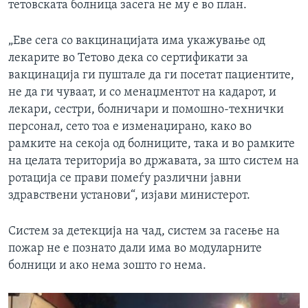
тетовската болница засега не му е во план.
„Еве сега со вакцинацијата има укажување од
лекарите во Тетово дека со сертификати за
вакцинација ги пуштале да ги посетат пациентите,
не да ги чуваат, и со менаџментот на кадарот, и
лекари, сестри, болничари и помошно-технички
персонал, сето тоа е изменаџирано, како во
рамките на секоја од болниците, така и во рамките
на целата територија во државата, за што систем на
ротација се прави помеѓу различни јавни
здравствени установи“, изјави министерот.
Систем за детекција на чад, систем за гасење на
пожар не е познато дали има во модуларните
болници и ако нема зошто го нема.