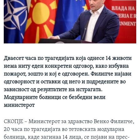
ИНТЕРВЈУА
Јазици
Дваесет часа по трагедијата која однесе 14 животи
нема ниту еден конкретен одговор, како избувна
пожарот, зошто и кој е одговорен. Филипче најави
одговорност и оставки од него и подредените во
зависност од резултатите на истрагата.
Модуларните болници се безбедни вели
министерот
СКОПЈЕ – Министерот за здравство Венко Филипче,
20 часа по трагедијата во тетовската модуларна
болница, каде загинаа 14 лица, се појави на прес-