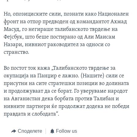
Но, опозициските сили, познати како Национален
фронт на отпор предводен од командантот Ахмад
Масуд, го негираше талибанското тврдење на
Фејсбук, што беше постирано од Али Маисам
Назари, нивниот раководител за односи со
странство.
Во постот ток кажа „Талибанското тврдење за
окупација на Панџир е лажно. (Нашите) сили се
присутни на сите стратешки позиции во долината
и продолжуваат да се борат. Го уверуваме народот
на Авганистан дека борбата против Талибан и
нивните партнери ќе продолжат додека не победи
правдата и слободата“.
Споделете
Follow us