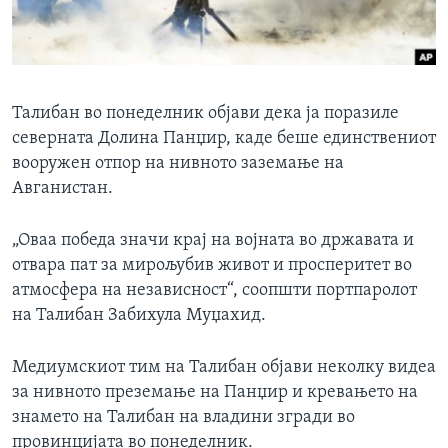
ИНТЕРВЈУА
Јазици
Талибан во понеделник објави дека ја поразиле
северната Долина Панџир, каде беше единствениот
вооружен отпор на нивното заземање на
Авганистан.
„Оваа победа значи крај на војната во државата и
отвара пат за мирољубив живот и просперитет во
атмосфера на независност“, соопшти портпаролот
на Талибан Забихула Муџахид.
Медиумскиот тим на Талибан објави неколку видеа
за нивното преземање на Панџир и кревањето на
знамето на Талибан на владини згради во
провинцијата во понеделник.