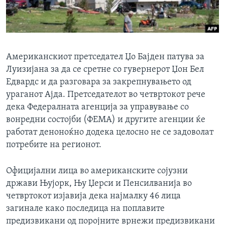
ИНТЕРВЈУА
Јазици
Американскиот претседател Џо Бајден патува за
Луизијана за да се сретне со гувернерот Џон Бел
Едвардс и да разговара за закрепнувањето од
ураганот Ајда. Претседателот во четвртокот рече
дека Федералната агенција за управување со
вонредни состојби (ФЕМА) и другите агенции ќе
работат деноноќно додека целосно не се задоволат
потребите на регионот.
Официјални лица во американските сојузни
држави Њујорк, Њу Џерси и Пенсилванија во
четвртокот изјавија дека најмалку 46 лица
загинале како последица на поплавите
предизвикани од поројните врнежи предизвикани