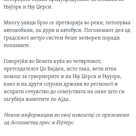
Њујорк и Њу Џерси.
Многу улици брзо се претворија во реки, потопуваа
автомобили, па дури и автобуси. Поголемиот дел од
градскиот метро систем беше затворен поради
поплавите.
Говорејќи во Белата куќа во четвртокот,
претседателот Џо Бајден, исто така, вети итна
помош за гувернерите и на Њу Џерси и Њујорк,
како и на други сојузни држави во регионот и
испрати сочувство до семејствата на оние што ги
загубија животите по Ајда.
Некои информации во овој извештај се преземени
од Асошиетед прес и Ројтерс