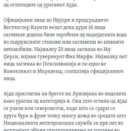
од остатоците од ураганот Ајда.
Официјални лица во Њујорк и предградието
Вестчестер Каунти велат дека дури 16 лица
загинале додека биле заробени од надојдената вода
во подрумските станови или заглавени во нивните
автомобили. Најмалку 23 лица загинаа во Њу
Џерси, изјави гувернерот Фил Марфи. Најмалку пет
лица загинаа во Пенсилванија и по едно во
Конектикат и Мериленд, соопштија официјалните
лица.
Ајда пристигна на брегот на Луизијана во неделата
како ураган од категорија 4. Она што остана од Ајда
се упати кон североисток, каде што се судри со
друга бура и фрли толку многу дожд во средата што
Националната метеоролошка служба за прв пат во
историјата објави предупредување за поплави во