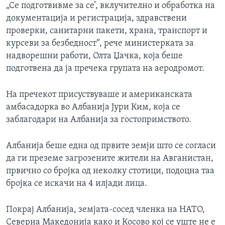
„Се подготвивме за се’, вклучително и обработка на
документација и регистрација, здравствени
проверки, санитарни пакети, храна, транспорт и
курсеви за безбедност“, рече министерката за
надворешни работи, Олта Џачка, која беше
подготвена да ја пречека групата на аеродромот.
На пречекот присуствуваше и американската
амбасадорка во Албанија Јури Ким, која се
заблагодари на Албанија за гостопримството.
Албанија беше една од првите земји што се согласи
да ги преземе загрозените жители на Авганистан,
првично со бројка од неколку стотици, подоцна таа
бројка се искачи на 4 илјади лица.
Покрај Албанија, земјата-сосед членка на НАТО,
Северна Македонија како и Косово кој се уште не е