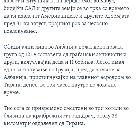
хаосот и ситуацијата на аеродромот во Кабул,
бидејќи САД и другите земји се во трка со времето
да ги извлечат Американците и другите од земјата
пред 31-ви август, крајниот рок за целосно
повлекување.
Официјални лица во Албанија велат дека првата
група од 121 е составена од граѓански активисти и
други, вклучувајќи деца и 11 бебиња. Летот имал
едно застанување во Грузија, пред да замине за
Албанија, пристигнувајќи на главниот аеродром во
Тирана денес, во три часот наутро по локално
време.
Тие сега се привремено сместени во три хотели во
близина на крајбрежниот град Драч, околу 38
километри оддалечен од Тирана.