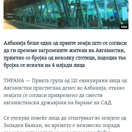
ИНТЕРВЈУА
Јазици
Албанија беше една од првите земји што се согласи
да ги преземе загрозените жители на Авганистан,
првично со бројка од неколку стотици, подоцна таа
бројка се искачи на 4 илјади лица
ТИРАНА —
Првата група од 121 евакуирани лица од
Авганистан пристигнаа денес во Албанија, откако
земјата се согласи привремено да смести
авганистански државјани на барање на САД.
Се очекува повеќе лица да отпатуваат во земјите од
Западен Балкан, но времето е неизвесно поради