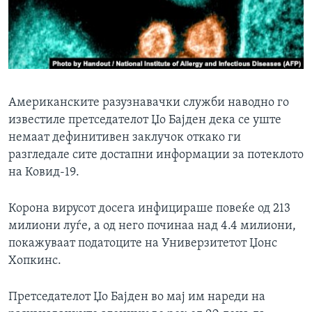
ИНТЕРВЈУА
Јазици
Американските разузнавачки служби наводно го
известиле претседателот Џо Бајден дека се уште
немаат дефинитивен заклучок откако ги
разгледале сите достапни информации за потеклото
на Ковид-19.
Корона вирусот досега инфицираше повеќе од 213
милиони луѓе, а од него починаа над 4.4 милиони,
покажуваат податоците на Универзитетот Џонс
Хопкинс.
Претседателот Џо Бајден во мај им нареди на