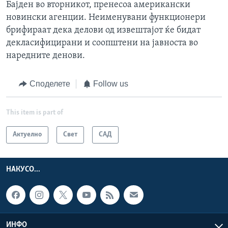
Бајден во вторникот, пренесоа американски
новински агенции. Неименувани функционери
брифираат дека делови од извештајот ќе бидат
декласифицирани и соопштени на јавноста во
наредните денови.
Споделете
Follow us
This item is part of
Актуелно
Свет
САД
НАКУСО...
ИНФО