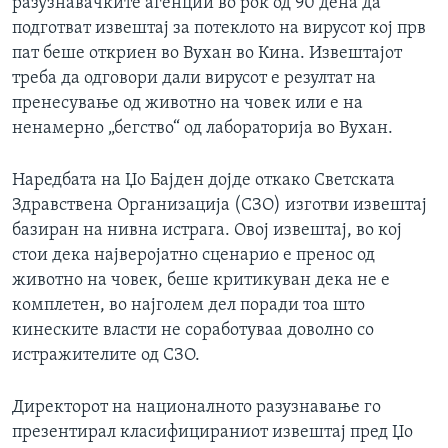
разузнавачките агенции во рок од 90 дена да
подготват извештај за потеклото на вирусот кој прв
пат беше откриен во Вухан во Кина. Извештајот
треба да одговори дали вирусот е резултат на
пренесување од животно на човек или е на
ненамерно „бегство“ од лабораторија во Вухан.
Наредбата на Џо Бајден дојде откако Светската
Здравствена Организација (СЗО) изготви извештај
базиран на нивна истрага. Овој извештај, во кој
стои дека најверојатно сценарио е пренос од
животно на човек, беше критикуван дека не е
комплетен, во најголем дел поради тоа што
кинеските власти не соработуваа доволно со
истражителите од СЗО.
Директорот на националното разузнавање го
презентирал класифицираниот извештај пред Џо