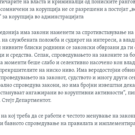
итичарите на власта и криминалци од пониските ранго
сомничени за корупција не се разрешени а постојат „в
 за корупција во админстрацијата
едонија има закони наменети за спротивставување на 
а на службената положба и судирот на интереси, а вла
 нивните блиски роднини се законски обврзани да ги 
и и средства. Сепак, спроведувањето на законите за б
на моменти беше слабо и селективно насочено кон вла
прекршителите на ниско ниво. Има веродостојни обви
спроведувањето на законот, судството и многу други се
рално спроведува закони, но има бројни извештаи дек
стануваат ангажирани во коруптивни активности“, пи
 Стејт Департментот.
на кој треба да се работи е честото менување на закон
 и бавното спроведување на правилата и имплементир