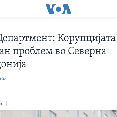
 Департмент: Корупцијата
јан проблем во Северна
онија
виќ
те