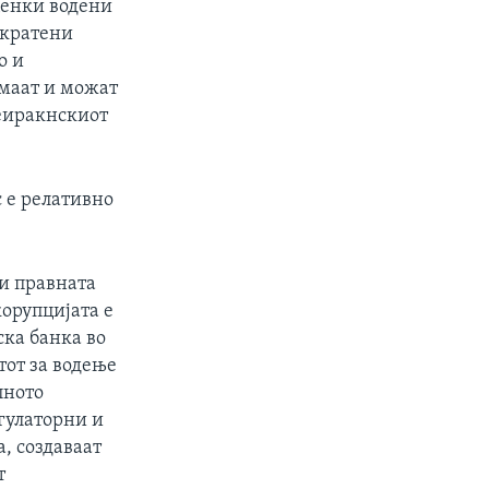
ценки водени
скратени
о и
емаат и можат
меиракнскиот
 е релативно
 и правната
корупцијата е
ска банка во
тот за водење
пното
гулаторни и
, создаваат
т