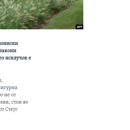
пониски
 закони
ез исклучок е
и,
сигурна
о не се
нии, стои во
т Стејт