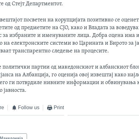
е од Стејт Департментот.
звештајот посветен на корупцијата позитивно се оцене
тите од предметите на СЈО, како и Владата за воведув
с за избраните и именуваните лица. Добра оцена има и
о на електронските системи во Царината и Бирото за ј
ваат транспарентно следење на процесите.
 политички партии од македонскиот и албанскиот бло
нса на Албанција, го оценија овој извештај како најл
него ги потврдиле нивните информации и обвинувања 
о јавноста.
те
Follow us
Print
Македонија