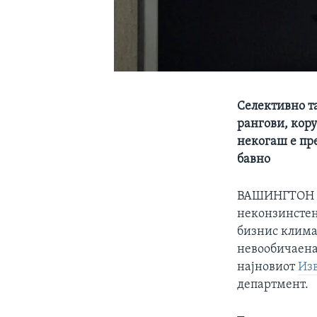
Селективно т
рангови, кору
некогаш е пр
бавно
ВАШИНГТОН - 
неконзинстен
бизнис клима 
невообичаена 
најновиот
Изв
департмент.