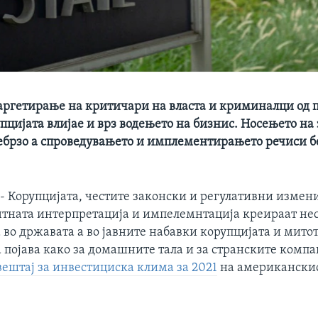
аргетирање на критичари на власта и криминалци од 
пцијата влијае и врз водењето на бизнис. Носењето на
ебрзо а спроведувањето и имплементирањето речиси б
Корупцијата, честите законски и регулативни измен
тната интерпретација и импелемнтација креираат не
во државата а во јавните набавки корупцијата и митот
појава како за домашните тала и за странските компа
ештај за инвестициска клима за 2021
на американскио