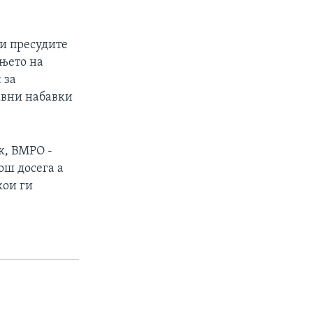
ти пресудите
ањето на
 за
авни набавки
к, ВМРО -
ош досега а
кои ги