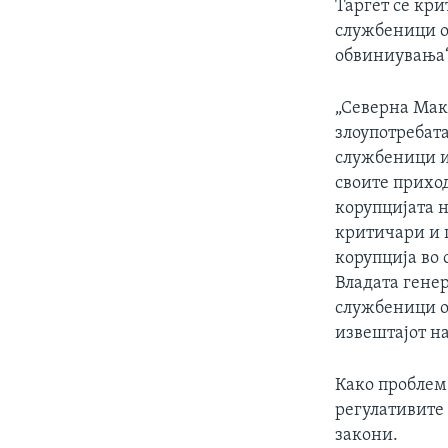
Таргет се кр
службеници о
обвиниувања“
„Северна Мак
злоупотребат
службеници и
своите приход
корупцијата 
критичари и 
корупција во 
Владата гене
службеници о
извештајот на
Како проблем 
регулативите
закони.