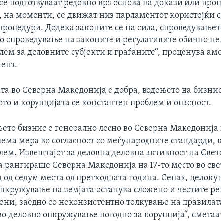
се подготвуваат редовно врз основа на докази или про
и, на моменти, се движат низ парламентот користејќи 
процедури. Додека законите се на сила, спроведувањет
о спроведување на законите и регулативите обично н
лем за деловните субјекти и граѓаните“, проценува а
мент.
та во Северна Македонија е добра, водењето на бизнис
ото и корупцијата се константен проблем и опасност.
њето бизнис е генерално лесно во Северна Македонија
лема мера во согласност со меѓународните стандарди, 
лем. Извештајот за деловна деловна активност на Свет
а рангираше Северна Македонија на 17-то место во све
д од седум места од претходната година. Сепак, целоку
опкружување на земјата останува сложено и честите ре
ени, заедно со неконзистентно толкување на правилата
о деловно опкружување погодно за корупција“, сметаа