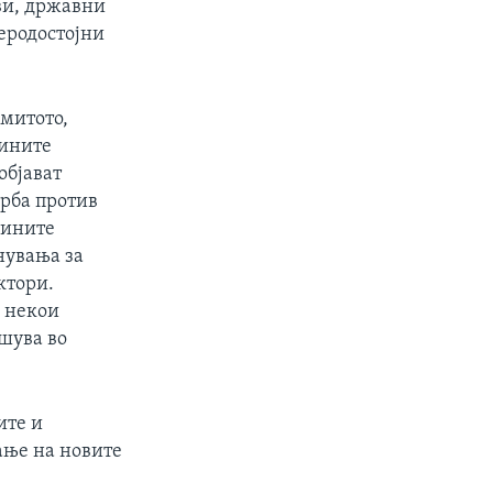
ви, државни
еродостојни
митото,
дините
објават
орба против
дините
нувања за
ктори.
а некои
шува во
ите и
ање на новите