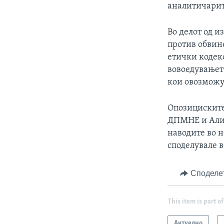
аналитичарит
Во делот од и
против обвине
етички кодек
вовоедувањет
кои овозможу
Опозициските
ДПМНЕ и Алија
наводите во 
споделувале в
Споделе
This item is part of
Актуелно