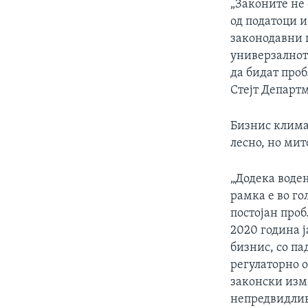
„Законите не 
од податоци 
законодавни 
универзалнот
да бидат проб
Стејт Департ
Бизнис клима
лесно, но мит
„Додека воде
рамка е во го
постојан проб
2020 година ј
бизнис, со па
регулаторно 
законски изм
непредвидлив