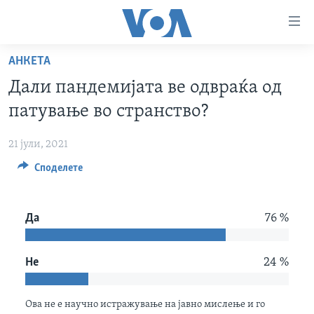
Линкови
за
пристапност
АНКЕТА
ДОМА
Премини
Дали пандемијата ве одвраќа од
на
РУБРИКИ
патување во странство?
главната
ФОТОГАЛЕРИИ
САД
содржина
21 јули, 2021
Премини
ДОКУМЕНТАРЦИ
МАКЕДОНИЈА
до
Споделете
АРХИВИРАНА ПРОГРАМА
СВЕТ
страната
ЗА НАС
за
ЕКОНОМИЈА
NEWSFLASH - АРХИВА
Да
76 %
навигација
ПОЛИТИКА
ВЕСТИ ОД САД ВО МИНУТА - АРХИВА
Пребарувај
Learning English
ЗДРАВЈЕ
ИЗБОРИ ВО САД 2020 - АРХИВА
Не
24 %
НАКУСО...
НАУКА
УМЕТНОСТ И ЗАБАВА
Ова не е научно истражување на јавно мислење и го