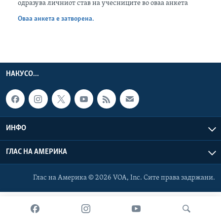
одразува личниот став на учесниците во оваа анкета
ИНТЕРВЈУА
Јазици
Оваа анкета е затворена.
НАКУСО...
ИНФО
ГЛАС НА АМЕРИКА
Глас на Америка © 2026 VOA, Inc. Сите права задржани.