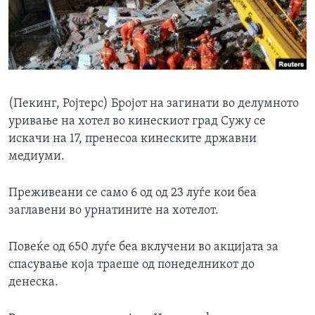
ИНТЕРВЈУА
Јазици
(Пекинг, Ројтерс) Бројот на загинати во делумното
уривање на хотел во кинескиот град Сужу се
искачи на 17, пренесоа кинеските државни
медиуми.
Преживеани се само 6 од од 23 луѓе кои беа
заглавени во урнатините на хотелот.
Повеќе од 650 луѓе беа вклучени во акцијата за
спасување која траеше од понеделникот до
денеска.