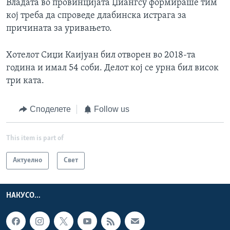
Владата во провинцијата Џиангсу формираше тим
кој треба да спроведе длабинска истрага за
причината за уривањето.
Хотелот Сиџи Каијуан бил отворен во 2018-та
година и имал 54 соби. Делот кој се урна бил висок
три ката.
Споделете
Follow us
This item is part of
Актуелно
Свет
НАКУСО...