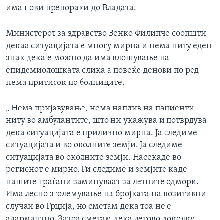
има нови препораки до Владата.
Министерот за здравство Венко Филипче соопшти
декаа ситуацијата е многу мирна и нема ниту еден
знак дека е можно да има влошување на
епидемиолошката слика а повеќе денови по ред
нема притисок по болниците.
„ Нема пријавување, нема наплив на пациенти
ниту во амбулантите, што ни укажува и потврдува
дека ситуацијата е прилично мирна. Ја следиме
ситуацијата и во околните земји. Ја следиме
ситуацијата во околните земји. Насекаде во
регионот е мирно. Ги следиме и земјите каде
нашите граѓани заминуваат за летните одмори.
Има лесно зголемување на бројката на позитивни
случаи во Грција, но сметам дека тоа не е
алармантно. Затоа сметам дека летово доколку