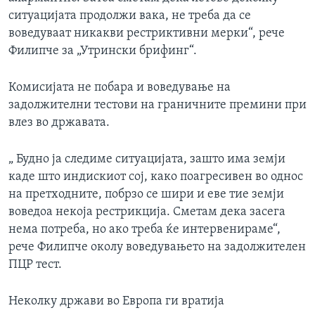
ситуацијата продолжи вака, не треба да се
воведуваат никакви рестриктивни мерки“, рече
Филипче за „Утрински брифинг“.
Комисијата не побара и воведување на
задолжителни тестови на граничните премини при
влез во државата.
„ Будно ја следиме ситуацијата, зашто има земји
каде што индискиот сој, како поагресивен во однос
на претходните, побрзо се шири и еве тие земји
воведоа некоја рестрикција. Сметам дека засега
нема потреба, но ако треба ќе интервенираме“,
рече Филипче околу воведувањето на задолжителен
ПЦР тест.
Неколку држави во Европа ги вратија