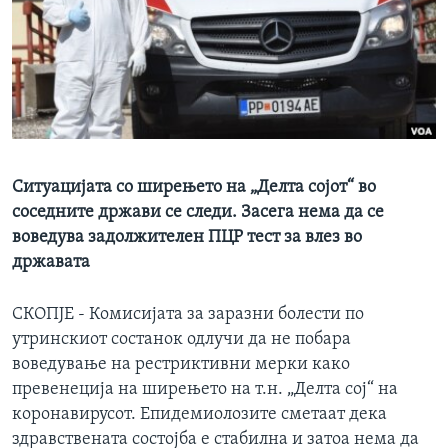
ИНТЕРВЈУА
Јазици
Ситуацијата со ширењето на „Делта сојот“ во
соседните држави се следи. Засега нема да се
воведува задолжителен ПЦР тест за влез во
државата
СКОПЈЕ - Комисијата за заразни болести по
утринскиот состанок одлучи да не побара
воведување на рестриктивни мерки како
превенеција на ширењето на т.н. „Делта сој“ на
коронавирусот. Епидемиолозите сметаат дека
здравствената состојба е стабилна и затоа нема да