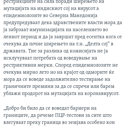
рестрикциите на сила поради ширењето на
мутацијата на индискиот сој на вирусот а
епидемиолозите во Северна Македонија
предупредуваат дека здравствените власти мора да
ја забрзаат имунизацијата на населението во
лениот период и да ја завршат пред есентка кога се
очекува да почне ширењето на т.н. „Делта сој“ в
државата. Тие за разлика од комисијата не ја
исклучуваат потребата од воведување на
рестриктивни мерки. Според епидемиолозите не
очекува мирно лето но на крајот од одморите ќе
мора да се воведе задолжително тестирање на
граничните премини за да се спречи или барем
ублажи продорот на мутацијата на коронавирусот.
„Добро би било да се воведат бариери на
границите, да речеме ПЦР-тестови за сите што
влегуваат преку граница во земјава особено кон