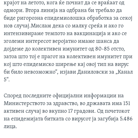
крајот на летото, кога ќе почнат да се враќаат од
одмори. Втора линија на одбрана би требало да
биде ригорозна епидемиолошка обработка за секој
нов случај.Мислам дека со малку среќа и ако го
интензивираме темпото на вакцинација и ако се
зголеми интересот веројатно имаме шанса да
дојдеме до колективен имунитет од 80-85 отсто,
затоа што тој е прагот на колективен имунитет при
кој што епидемиско ширење кај овој тип на вирус
би било невозможно“, изјави Даниловски за „Канал
5“.
Според последните официјални информации на
Министерството за здравство, во државата има 151
активен случај во вкупно 17 градови. Од почетокот
на епидемијата битката со вирусот ја загубија 5.486
лица.