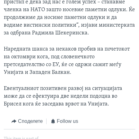
пристап е дека зад нас е голем успех – станавме
членка на НАТО зашто носевме паметни одлуки. Ќе
продолжиме да носиме паметни одлуки и да
водиме вистински политики“, изјави министерката
за одбрана Радмила Шекеринска.
Наредната шанса за некаков пробив на почетокот
на октомври кога, под словенечкото
претседателство со ЕУ, ќе се одржи самит меѓу
Унијата и Западен Балкан.
Евентуалниот позитивен развој на ситуацијата
може да се ефектуира две недели подоцна во
Брисел кога ќе заседава врвот на Унијата.
Споделете
Follow us
This item is part of