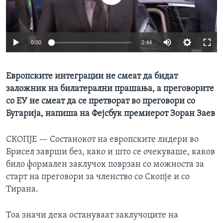
ИНТЕРВЈУА
Јазици
0:00
2:44
Европските интеграции не смеат да бидат
заложник на билатерални прашања, а преговорите
со ЕУ не смеат да се претворат во преговори со
Бугарија, напиша на Фејсбук премиерот Зоран Заев
СКОПЈЕ —
Состанокот на европските лидери во
Брисел заврши без, како и што се очекуваше, каков
било формален заклучок поврзан со можноста за
старт на преговори за членство со Скопје и со
Тирана.
Тоа значи дека остануваат заклучоците на