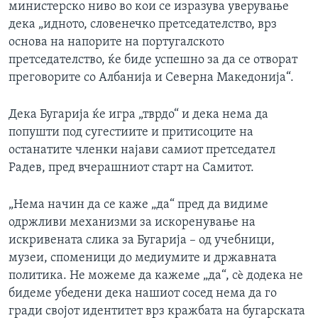
министерско ниво во кои се изразува уверување
дека „идното, словенечко претседателство, врз
основа на напорите на португалското
претседателство, ќе биде успешно за да се отворат
преговорите со Албанија и Северна Македонија“.
Дека Бугарија ќе игра „тврдо“ и дека нема да
попушти под сугестиите и притисоците на
останатите членки најави самиот претседател
Радев, пред вчерашниот старт на Самитот.
„Нема начин да се каже „да“ пред да видиме
одржливи механизми за искоренување на
искривената слика за Бугарија – од учебници,
музеи, споменици до медиумите и државната
политика. Не можеме да кажеме „да“, сè додека не
бидеме убедени дека нашиот сосед нема да го
гради својот идентитет врз кражбата на бугарската