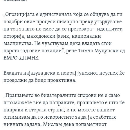
„Опозицијата е единствената која се обидува да ги
подобри овие процеси пимарно преку утврдување
на тоа за што не смее да се преговара – идентитет,
историја, македонски јазик, национални
малцинства. Не чувствувам дека владата стои
цврсто зад овие позиции“, рече Тимчо Муцунски од
ВМРО-ДПМНЕ.
Владата најавува дека и покрај јунскиот неуспех ќе
продолжи да биде проактивна.
„Прашањето во билатералните спорови не е само
што можете вие да направите, прашањето е што ќе
направи и втората страна, и не можете вашиот
оптимизам да го искористите за да ја сработите
нивната задача. Мислам дека попаметниот