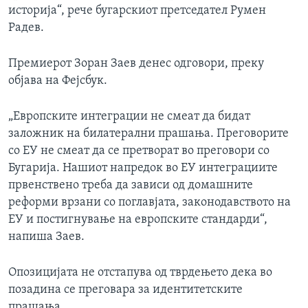
историја“, рече бугарскиот претседател Румен
Радев.
Премиерот Зоран Заев денес одговори, преку
објава на Фејсбук.
„Европските интеграции не смеат да бидат
заложник на билатерални прашања. Преговорите
со ЕУ не смеат да се претворат во преговори со
Бугарија. Нашиот напредок во ЕУ интеграциите
првенствено треба да зависи од домашните
реформи врзани со поглавјата, законодавството на
ЕУ и постигнување на европските стандарди“,
напиша Заев.
Опозицијата не отстапува од тврдењето дека во
позадина се преговара за идентитетските
прашања.