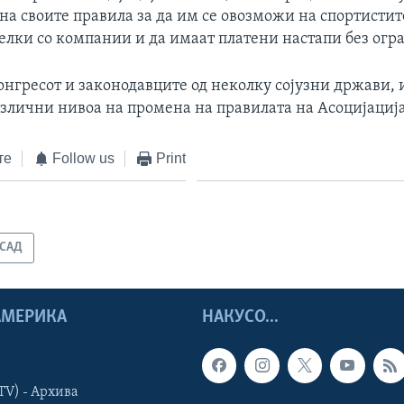
на своите правила за да им се овозможи на спортистит
делки со компании и да имаат платени настапи без ог
нгресот и законодавците од неколку сојузни држави, и
азлични нивоа на промена на правилата на Асоцијација
те
Follow us
Print
САД
 АМЕРИКА
НАКУСО...
TV) - Архива