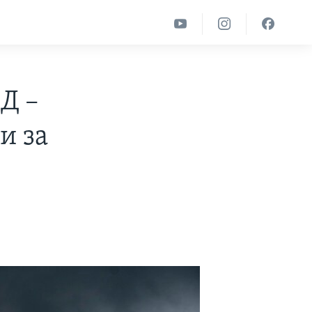
Д –
и за