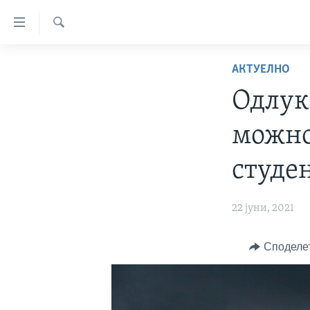
Линкови
за
Search
пристапност
ДОМА
АКТУЕЛНО
Премини
РУБРИКИ
Одлук
на
ФОТОГАЛЕРИИ
главната
САД
можно
содржина
ДОКУМЕНТАРЦИ
МАКЕДОНИЈА
Премини
АРХИВИРАНА ПРОГРАМА
СВЕТ
студе
до
страната
ЗА НАС
ЕКОНОМИЈА
NEWSFLASH - АРХИВА
за
22 јуни, 2021
ПОЛИТИКА
ВЕСТИ ОД САД ВО МИНУТА -
навигација
АРХИВА
Пребарувај
ЗДРАВЈЕ
Споделе
ИЗБОРИ ВО САД 2020 - АРХИВА
НАУКА
УМЕТНОСТ И ЗАБАВА