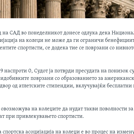
д на САД во понеделникот донесе одлука дека Национа
цијација на колеџи не може да ги ограничи бенефиции
ентите спортисти, се додека тие се поврзани со нивнот
 9 наспроти 0, Судот ја потврди пресудата на понизок суд
идобивките поврзани со образованието за американск
двор од атлетските стипендии, вклучувајќи бесплатни
овозможува на колеџите да нудат такви поволности за 
ат при привлекувањето спортисти.
 спортска асоцијација на колеџи е во процес на измен