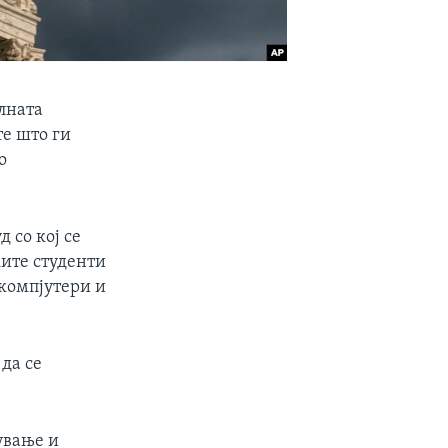
лната
те што ги
о
 со кој се
ите студенти
 компјутери и
да се
ување и