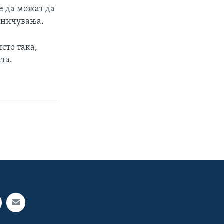
е да можат да
раничувања.
сто така,
та.