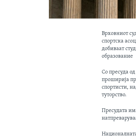
Врховниот су
спортска асо
добиваат студ
образование
Со пресуда од
проширија пр
спортисти, на
туторство.
Пресудата им 
натпреварува
Националната