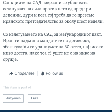
Санкциите на САД поврзани со убиствата
остануваат на сила против него од пред три
децении, дури и кога тој треба да го преземе
иранското претседателство за околу шест недели.
Со излегувањето на САД од меѓународниот пакт,
Иран ги надмина мандатите на договорот,
збогатувајќи го ураниумот на 60 отсто, највисоко
ниво досега, иако тоа сè уште не е на ниво на
оружје.
Споделете
Follow us
This item is part of
Актуелно
Свет