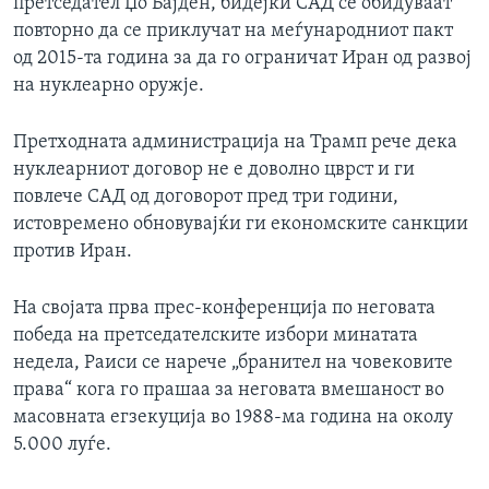
претседател Џо Бајден, бидејќи САД се обидуваат
повторно да се приклучат на меѓународниот пакт
од 2015-та година за да го ограничат Иран од развој
на нуклеарно оружје.
Претходната администрација на Трамп рече дека
нуклеарниот договор не е доволно цврст и ги
повлече САД од договорот пред три години,
истовремено обновувајќи ги економските санкции
против Иран.
На својата прва прес-конференција по неговата
победа на претседателските избори минатата
недела, Раиси се нарече „бранител на човековите
права“ кога го прашаа за неговата вмешаност во
масовната егзекуција во 1988-ма година на околу
5.000 луѓе.