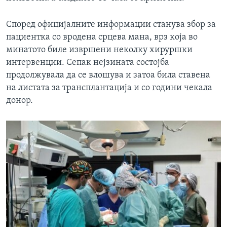
Според официјалните информации станува збор за
пациентка со вродена срцева мана, врз која во
минатото биле извршени неколку хируршки
интервенции. Сепак нејзината состојба
продолжувала да се влошува и затоа била ставена
на листата за трансплантација и со години чекала
донор.