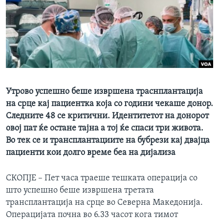
ИНТЕРВЈУА
Јазици
Утрово успешно беше извршена траснплантација
на срце кај пациентка која со години чекаше донор.
Следните 48 се критични. Идентитетот на донорот
овој пат ќе остане тајна а тој ќе спаси три живота.
Во тек се и трансплантациите на бубрези кај двајца
пациенти кои долго време беа на дијализа
СКОПЈЕ – Пет часа траеше тешката операција со
што успешно беше извршена третата
трансплантација на срце во Северна Македонија.
Операцијата почна во 6.33 часот кога тимот