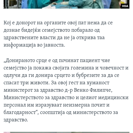
Кој е донорот на органите овој пат нема да се
дознае бидејќи семејството побарало од
здравствените власти да не ја открива таа
информација во јавноста.
„Донираното срце е од починат пациент чие
семејство ја покажа својата големина и човечност и
одлучи да ги донира срцето и бубрезите за да се
спасат три животи. За овој гест на хуманост
министерот за здравство д-р Венко Филипче,
Министерството за здравство и целиот медицински
персонал им изразуваат неизмерна почит и
благодарност“, соопштија од министерството за
здравство.