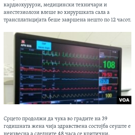
кардиохурурзи, медицински техничари и
анестезиолози влеше во хируршката сала а
трансплатацијата беше завршена нешто по 12 часот.
Срцето продолжи да чука во градите на 39
годишната жена чија здравствена состојба сеуште е
неизвесна а следните 48 часа се критични.