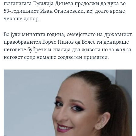
починатата Емилија Динева продолжи да чука во
53-годишниот Иван Огненовски, кој долго време
чекаше донор.
Во јули минатата година, семејството на државниот
правобранител Борче Пинов од Велес ги донираше
неговите бубрези и спасија два животи но за жал за
неговот срце немаше соодветен примател.