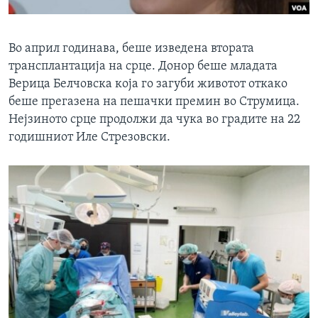
Во април годинава, беше изведена втората
трансплантација на срце. Донор беше младата
Верица Белчовска која го загуби животот откако
беше прегазена на пешачки премин во Струмица.
Нејзиното срце продолжи да чука во градите на 22
годишниот Иле Стрезовски.