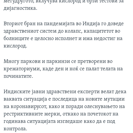
меѓудругото, вклучува кислород и брзи тестови за
дијагностика.
Вториот бран на пандемијата во Индија го доведе
здравствениот систем до колапс, капацитетот во
болниците е целосно исполнет и има недостиг на
кислород.
Многу паркови и паркинзи се претворени во
крематориуми, каде ден и ноќ се палат телата на
починатите.
Индиските јавни здравствени експерти велат дека
ваквата ситуација е последица на новите мутации
на коронавирусот, како и поради олеснувањето на
рестриктивните мерки, откако на почетокот на
годинава ситуацијата изгледаше како да е под
контрола.