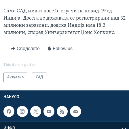
Само САД имаат повеќе слуачи на ковид-19 од
Индија. Досега во државата се регистрирани над 32
милиони заразени, додека Индија има 18,3
милиони, според Универзитетот Џонс Хопкинс.
Споделете
Follow us
This item is part of
Актуелно
САД
НАКУСО...
ИНФО