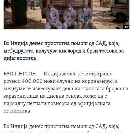
ИНТЕРВЈУА
Јазици
Во Индија денес пристигна помош од САД, која,
меѓудругото, вклучува кислород и брзи тестови за
дијагностика
ВАШИНГТОН —
Индија денес регистрираше
речиси 400.000 нови случаи на коронавирус, а
медиумите известуваат дека вистинската бројка на
заразени лица на дневна основа може да е
најмалку петпати повисока од официјалната
статистика.
Во Индија денес пристигна помош од САД, која,