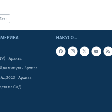
Свет
 АМЕРИКА
НАКУСО...
TV) - Архива
Д во минута - Архива
САД 2020 - Архива
дата на САД