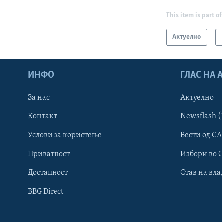
This item is part of
Актуелно
ИНФО
ГЛАС НА
За нас
Актуелно
Контакт
Newsflash (
Learning English
Услови за користење
Вести од СА
Приватност
Избори во 
НАКУСО...
Достапност
Став на вла
BBG Direct
Јазици