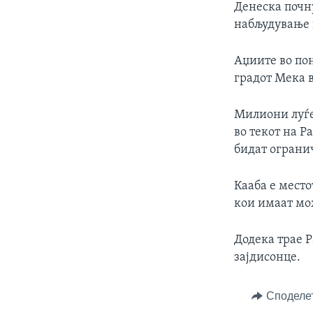
Денеска почн
набљудување 
Аџиите во по
градот Мека 
Милиони луѓе
во текот на Р
бидат ограни
Кааба е место
кои имаат мож
Додека трае Р
зајдисонце.
Споделе