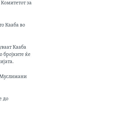
 Комитетот за
о Кааба во
уваат Кааба
о бројките ќе
ијата.
е Муслимани
е до