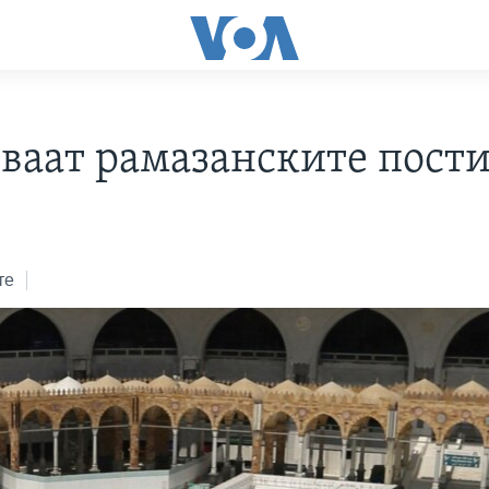
ваат рамазанските пост
те