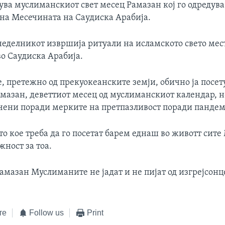
ува муслиманскиот свет месец Рамазан кој го одредува
на Месечината на Саудиска Арабија.
неделникот извршија ритуали на исламското свето мест
во Саудиска Арабија.
, претежно од прекуокеанските земји, обично ја посет
амазан, деветтиот месец од муслиманскиот календар, н
чени поради мерките на претпазливост поради пандем
то кое треба да го посетат барем еднаш во животт сит
ност за тоа.
амазан Муслиманите не јадат и не пијат од изгрејсонц
те
Follow us
Print