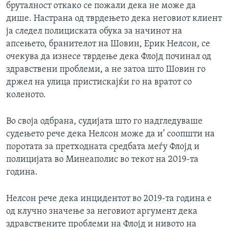
бруталност откако се пожали дека не може да
дише. Настрана од тврдењето дека неговиот клиент
ја следел полициската обука за начинот на
апсењето, бранителот на Шовин, Ерик Нелсон, се
очекува да изнесе тврдење дека Флојд починал од
здравствени проблеми, а не затоа што Шовин го
држел на улица пристискајќи го на вратот со
коленото.
Во своја одбрана, судијата што го надгледуваше
судењето рече дека Нелсон може да и’ соопшти на
поротата за претходната средбата меѓу Флојд и
полицијата во Минеаполис во текот на 2019-та
година.
Нелсон рече дека инцидентот во 2019-та година е
од клучно значење за неговиот аргумент дека
здравствените проблеми на Флојд и нивото на