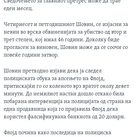
Сведочењето за главниот претрес може да трае
еден месец.
Четириесет и петгодишниот Шовин, се изјасни за
невин во врска обвиненијата за убиство од втор и
трет степен, кој имал 46 години. Доколку биде
прогласен за виновен, Шовин може да се соочи со
повеќе години затвор.
Шовин претходно изјави дека ја следел
полициската обука за апсењето на Флојд,
притискајќи го со коленото врз вратот околу девет
минути. До немилиот настан дошло откако била
побарана интервенција на полицијата од страна на
една продавница која го пријавила Флојд дека
користел фалсификувана банкнота од 20 долари.
Флојд почина како последица на полициска