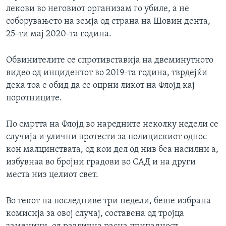
лекови во неговиот организам го убиле, а не
соборувањето на земја од страна на Шовин дента,
25-ти мај 2020-та година.
Обвинителите се спротивставија на двеминутното
видео од инцидентот во 2019-та година, тврдејќи
дека тоа е обид да се оцрни ликот на Флојд кај
поротниците.
По смртта на Флојд во наредните неколку недели се
случија и улични протести за полицискиот однос
кон малцинствата, од кои дел од нив беа насилни а,
избувнаа во бројни градови во САД и на други
места низ целиот свет.
Во текот на последниве три недели, беше избрана
комисија за овој случај, составена од тројца