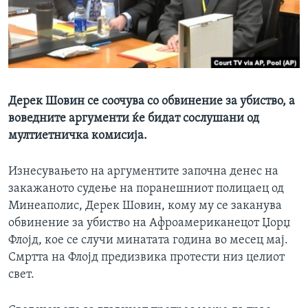
ИНТЕРВЈУА
Јазици
Дерек Шовин се соочува со обвинение за убиство, а
воведните аргументи ќе бидат сослушани од
мултиетничка комисија.
Изнесувањето на аргументите започна денес на
закажаното судење на поранешниот полицаец од
Минеаполис, Дерек Шовин, кому му се заканува
обвинение за убиство на Афроамериканецот Џорџ
Флојд, кое се случи минатата година во месец мај.
Смртта на Флојд предизвика протести низ целиот
свет.