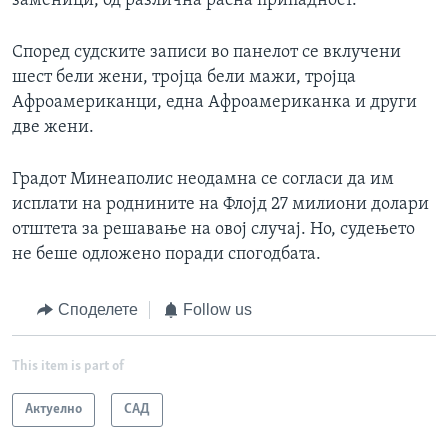
заменици, од различна расна припадност.
Според судските записи во панелот се вклучени
шест бели жени, тројца бели мажи, тројца
Афроамериканци, една Афроамериканка и други
две жени.
Градот Минеаполис неодамна се согласи да им
исплати на роднините на Флојд 27 милиони долари
отштета за решавање на овој случај. Но, судењето
не беше одложено поради спогодбата.
Споделете
Follow us
This item is part of
Актуелно
САД