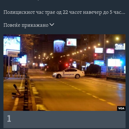
ИНТЕРВЈУА
Јазици
Полицискиот час трае од 22 часот навечер до 5 часот наутро и ќе биде на сила до 22 март.
Повеќе прикажано
1