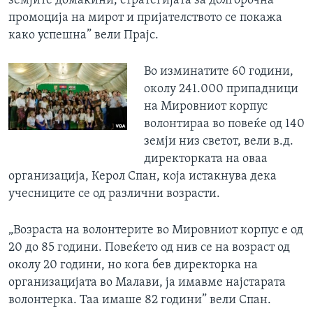
земјите домаќини, стратегијата за долгорочна
промоција на мирот и пријателството се покажа
како успешна” вели Прајс.
Во изминатите 60 години,
околу 241.000 припадници
на Мировниот корпус
волонтираа во повеќе од 140
земји низ светот, вели в.д.
директорката на оваа
организација, Керол Спан, која истакнува дека
учесниците се од различни возрасти.
„Возраста на волонтерите во Мировниот корпус е од
20 до 85 години. Повеќето од нив се на возраст од
околу 20 години, но кога бев директорка на
организацијата во Малави, ја имавме најстарата
волонтерка. Таа имаше 82 години” вели Спан.