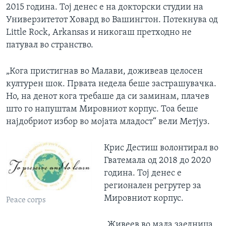
2015 година. Тој денес е на докторски студии на
Универзитетот Ховард во Вашингтон. Потекнува од
Little Rock, Arkansas и никогаш претходно не
патувал во странство.
„Кога пристигнав во Малави, доживеав целосен
културен шок. Првата недела беше застрашувачка.
Но, на денот кога требаше да си заминам, плачев
што го напуштам Мировниот корпус. Тоа беше
најдобриот избор во мојата младост“ вели Метјуз.
Крис Дестиш волонтирал во
Гватемала од 2018 до 2020
година. Тој денес е
регионален регрутер за
Мировниот корпус.
Peace corps
„Живеев во мала заедница