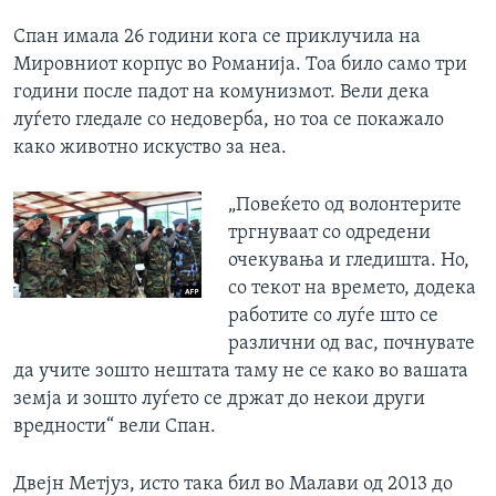
Спан имала 26 години кога се приклучила на
Мировниот корпус во Романија. Тоа било само три
години после падот на комунизмот. Вели дека
луѓето гледале со недоверба, но тоа се покажало
како животно искуство за неа.
„Повеќето од волонтерите
тргнуваат со одредени
очекувања и гледишта. Но,
со текот на времето, додека
работите со луѓе што се
различни од вас, почнувате
да учите зошто нештата таму не се како во вашата
земја и зошто луѓето се држат до некои други
вредности“ вели Спан.
Двејн Метјуз, исто така бил во Малави од 2013 до