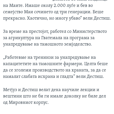
на Маите. Имаше околу 2.000 луѓе и бев во
семејство Маи сочинето од три генерации. Беше
прекрасно. Хаотично, но многу убаво“ вели Дестиш.
За време на престојот, работел со Министерството
за агрикултура на Гватемала на програма за
унапредување на тамошното земјоделство.
„Работевме на тренинзи за унапредување на
капацитетите на тамошните фармери. Целта беше
да се зголеми производството на храната, за да се
намалат слабата исхрана и гладта“ вели Дестиш.
Метјуз и Дестиш велат дека научиле лекции и
вештини што не би ги имале доколку не биле дел
од Мировниот корпус.