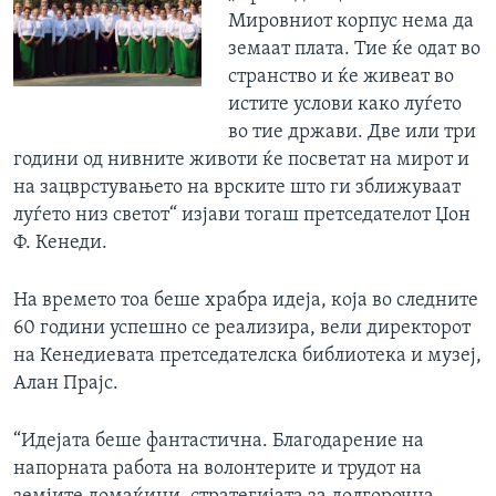
Мировниот корпус нема да
земаат плата. Тие ќе одат во
странство и ќе живеат во
истите услови како луѓето
во тие држави. Две или три
години од нивните животи ќе посветат на мирот и
на зацврстувањето на врските што ги зближуваат
луѓето низ светот“ изјави тогаш претседателот Џон
Ф. Кенеди.
На времето тоа беше храбра идеја, која во следните
60 години успешно се реализира, вели директорот
на Кенедиевата претседателска библиотека и музеј,
Алан Прајс.
“Идејата беше фантастична. Благодарение на
напорната работа на волонтерите и трудот на