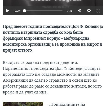
ИНТЕРВЈУА
Јазици
0:00
3:31
Пред шеесет години претседателот Џон Ф. Кенеди ја
потпиша извршната одредба со која беше
формиран Мировниот корпус – меѓународна
волонтерска организација за промоција на мирот и
пријателството.
Визијата се родила пред шест децении.
Поранешниот претседател Џон Ф. Кенеди ја зацрта
програмата што им создаде можности на младите
Американци да одат во странство и освен што ќе
работат рамо до рамо со локалните жители, во исто
време и да учат од нив.
„Припадниците на