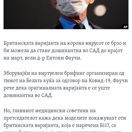
ИНТЕРВЈУА
Јазици
Британската варијанта на корона вирусот се брзо и
би можела да стане доминантна во САД до крајот
на март, вели д-р Ентони Фаучи.
Зборувајќи на виртуелен брифинг организиран од
тимот на Белата куќа за одговор на Ковид-19, Фаучи
рече дека оригиналната варијанта е се уште
доминантна во САД.
Но, главниот медицински советник на
претседателот кажа дека моделите покажуваат оти
британската варијанта, која е наречена Б117, се