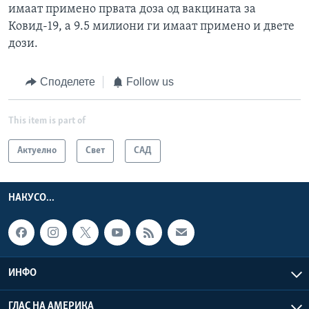
имаат примено првата доза од вакцината за
Ковид-19, а 9.5 милиони ги имаат примено и двете
дози.
Споделете
Follow us
This item is part of
Актуелно
Свет
САД
НАКУСО...
ИНФО
ГЛАС НА АМЕРИКА