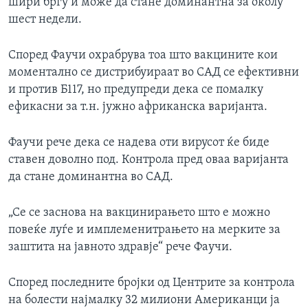
шири бргу и може да стане доминантна за околу
шест недели.
Според Фаучи охрабрува тоа што вакцините кои
моментално се дистрибуираат во САД се ефективни
и против Б117, но предупреди дека се помалку
ефикасни за т.н. јужно африканска варијанта.
Фаучи рече дека се надева оти вирусот ќе биде
ставен доволно под. Контрола пред оваа варијанта
да стане доминантна во САД.
„Се се заснова на вакцинирањето што е можно
повеќе луѓе и имплеменитрањето на мерките за
заштита на јавното здравје“ рече Фаучи.
Според последните бројки од Центрите за контрола
на болести најмалку 32 милиони Американци ја