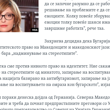
да се започне разумно да се рабо
решавање на проблемите е да се
емоциите. Колку повеќе зборува
емоции толку повеќе шанси има
завршиме работата“, рече таа.
Захриева децидна дека Бугарија
нтитеското право на Македонците и македонскиот јази
е бара „надминување на стереотипите“.
дека сме против нивното право на идентитет. Ние сака
на стереотипите од минатото, запирање на воспитува
а нацијата базирано на антибугаризмот, запирање на ј
ање на воспитувањето на омраза кон бугарското“, изја
 пораки денеска дојдоа од Германија. Северна Македо
ите и треба да почнат предпристапните преговори со 
ојното претседателство со Советот на Унијата Германи