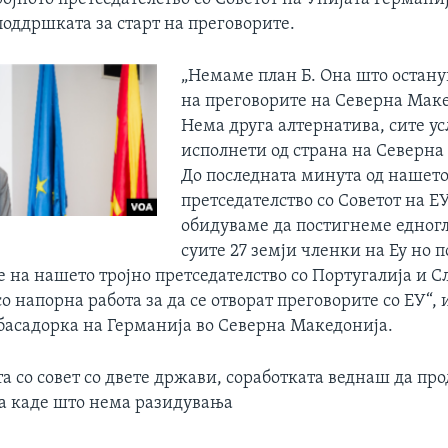
оддршката за старт на преговорите.
„Немаме план Б. Она што остану
на преговорите на Северна Маке
Нема друга алтернатива, сите ус
исполнети од страна на Северна
До последната минута од нашет
претседателство со Советот на ЕУ
обидуваме да постигнеме едногл
суите 27 земји членки на Еу но 
е на нашето тројно претседателство со Португалија и С
 напорна работа за да се отворат преговорите со ЕУ“, 
басадорка на Германија во Северна Македонија.
 со совет со двете држави, соработката веднаш да пр
 каде што нема разидувања