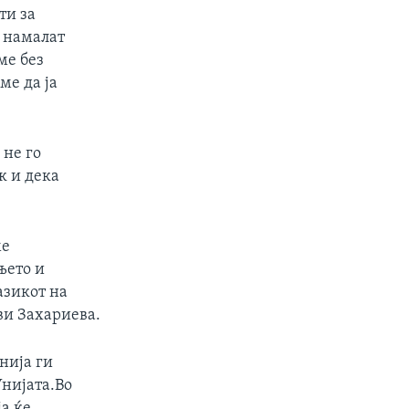
ти за
 намалат
ме без
ме да ја
 не го
к и дека
ме
њето и
азикот на
ви Захариева.
нија ги
Унијата.Во
ја ќе