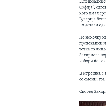
„Специјалнио
Софија“, одго
кого имал сре
Бугарија беш
но детали од 
По неколку и
провокации и
точка со дип
Захариева по
избори ќе го 
„Погрешна е п
се смени, тоа
Според Захари