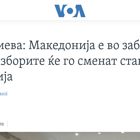
иева: Македонија е во за
зборите ќе го сменат ста
ија
виќ
1
те