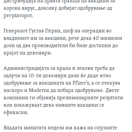
дистрибуција на првата транша на вакцини за
корона вирус, доколку добијат одобрување од
регулаторот.
Генералот Густав Перна, шеф на операции во
владиниот им за вакцини, рече дека 40 милиони
дози од два производители би биле достапни до
крајот на декември.
Администрацијата за храна и лекови треба да
одлучи на 10-ти декември дали ќе даде итно
одобрување за вакцината на Pfizer’s, а се очекува
наскоро и Moderna да побара одобрување. Двете
компании ги објавија прелиминарните резултати
кои покажуваат дека нивните вакцини се
ефикасни.
Владата минатата недела им кажа на сојузните