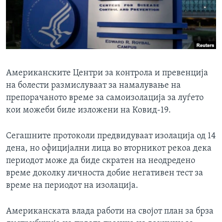
ИНТЕРВЈУА
Јазици
Американските Центри за контрола и превенција
на болести размислуваат за намалување на
препорачаното време за самоизолација за луѓето
кои можеби биле изложени на Ковид-19.
Сегашните протоколи предвидуваат изолација од 14
дена, но официјални лица во вторникот рекоа дека
периодот може да биде скратен на неодредено
време доколку личноста добие негативен тест за
време на периодот на изолација.
Американската влада работи на својот план за брза