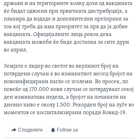
држави и на териториите колку дози од вакцината
ќе бидат одвоени при првичната дистрибуција, а
планира да издаде и дополнителни препораки за
тоа кој треба да има приоритет за прв да ја добие
вакцината. Официјалните лица рекоа дека
вакцината можеби ќе биде достапна за сите дури
во април.
Земјата е лидер во светот во вкупниот број на
потврдени случаи а во изминатиот месец бројот на
новоинфицирани нагло се зголеми. Во просек, по
повеќе од 170.000 нови случаи се потврдуваат секој
ден изминатава недела, а бројот на починати на
дневно ниво е околу 1.500. Рекорден број на луѓе во
моментов се хоспитализирани поради Ковид-19.
Споделете
Follow us