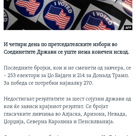
ИНТЕРВЈУА
Јазици
И четири дена по претседателските избори во
Соединетите Држави се уште нема конечен исход.
Последните бројки, кои и не сменети од завчера, се
– 253 електори за Џо Бајден и 214 за Доналд Трамп.
За победа се потребни најмалку 270.
Недостигаат резултатите за шест сојузни држави од
кои ќе зависи крајниот резултат. Се бројат
гласачките ливчиња во Алјаска, Аризона, Невада,
Џорџија, Северна Каролина и Пенсилванија.