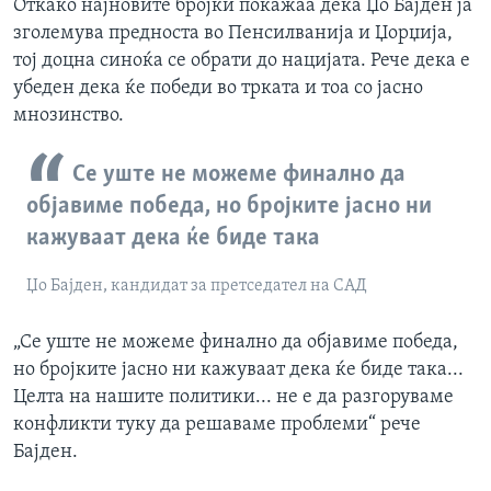
Откако најновите бројки покажаа дека Џо Бајден ја
зголемува предноста во Пенсилванија и Џорџија,
тој доцна синоќа се обрати до нацијата. Рече дека е
убеден дека ќе победи во трката и тоа со јасно
мнозинство.
Се уште не можеме финално да
објавиме победа, но бројките јасно ни
кажуваат дека ќе биде така
Џо Бајден, кандидат за претседател на САД
„Се уште не можеме финално да објавиме победа,
но бројките јасно ни кажуваат дека ќе биде така...
Целта на нашите политики... не е да разгоруваме
конфликти туку да решаваме проблеми“ рече
Бајден.