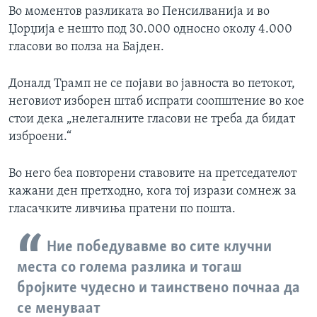
Во моментов разликата во Пенсилванија и во
Џорџија е нешто под 30.000 односно околу 4.000
гласови во полза на Бајден.
Доналд Трамп не се појави во јавноста во петокот,
неговиот изборен штаб испрати соопштение во кое
стои дека „нелегалните гласови не треба да бидат
изброени.“
Во него беа повторени ставовите на претседателот
кажани ден претходно, кога тој изрази сомнеж за
гласачките ливчиња пратени по пошта.
Ние победувавме во сите клучни
места со голема разлика и тогаш
бројките чудесно и таинствено почнаа да
се менуваат