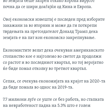
во земјата беше запрен откако корона вирусот
почна да се шири доаѓајќи од Кина и Европа.
Овој економски извештај е последен пред изборите
закажани за во вторник и може да ги поткрепи
тврдењата на претседателот Доналд Трамп дека
земјата е на пат кон економско закрепнување.
Економистите велат дека очекуван американското
стопанство кое е најголемо во светот да продолжи
со растот и во последниот квартал, но тој веројатно
ќе биде помал отколку во третиот квартал.
Сепак, се очекува економијата на крајот на 2020-та
да биде помала во однос на 2019-та.
7.7 милиони луѓе се уште се без работа, но стапката
на невработеност падна на 5.3% што е голем