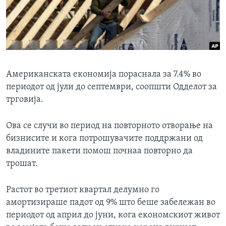
ИНТЕРВЈУА
Јазици
Американската економија пораснала за 7.4% во
периодот од јули до септември, соопшти Одделот за
трговија.
Ова се случи во период на повторното отворање на
бизнисите и кога потрошувачите поддржани од
владините пакети помош почнаа повторно да
трошат.
Растот во третиот квартал делумно го
амортизираше падот од 9% што беше забележан во
периодот од април до јуни, кога економскиот живот