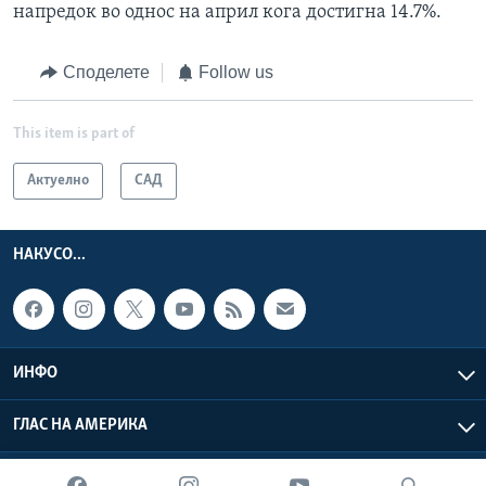
напредок во однос на април кога достигна 14.7%.
Споделете
Follow us
This item is part of
Актуелно
САД
НАКУСО...
ИНФО
ГЛАС НА АМЕРИКА
Глас на Америка © 2026 VOA, Inc. Сите права задржани.