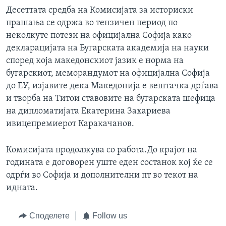
Десеттата средба на Комисијата за историски
прашања се одржа во тензичен период по
неколкуте потези на официјална Софија како
декларацијата на Бугарската академија на науки
според која македонскиот јазик е норма на
бугарскиот, меморандумот на официјална Софија
до ЕУ, изјавите дека Македонија е вештачка дрѓава
и творба на Титои ставовите на бугарската шефица
на дипломатијата Екатерина Захариева
ивицепремиерот Каракачанов.
Комисијата продолжува со работа.До крајот на
годината е договорен уште еден состанок кој ќе се
одрѓи во Софија и дополнителни пт во текот на
идната.
Споделете
Follow us