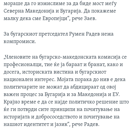
мораше да го измислиме за да биде мост меѓу
Северна Македонија и Бугарија. Да покажеме
малку дека сме Европејци“, рече Заев.
За бугарскиот претседател Румен Радев нема
компромиси.
„Членовите на бугарско-македонската комисија се
професионалци, тие ќе ја бараат и бранат, како и
досега, историската вистина и бугарскиот
национален интерес. Мојата порака до нив е дека
политичарите не можат да абдицираат од овој
важен процес за Бугарија и за Македонија и ЕУ.
Крајно време е да се најде политичко решение што
ќе ги потврди сите принципи на почитување на
историјата и добрососедството и почитување на
нашиот идентитет и јазик“, рече Радев.