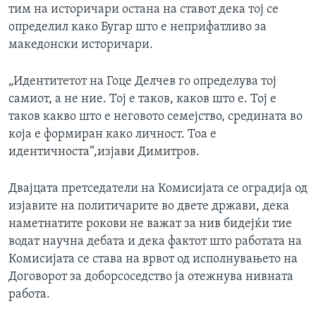
тим на историчари остана на ставот дека тој се
определил како Бугар што е неприфатливо за
македонски историчари.
„Идентитетот на Гоце Делчев го определува тој
самиот, а не ние. Тој е таков, каков што е. Тој е
таков какво што е неговото семејство, средината во
која е формиран како личност. Тоа е
идентичноста“,изјави Димитров.
Двајцата претседатели на Комисијата се оградија од
изјавите на политичарите во двете држави, дека
наметнатите рокови не важат за нив бидејќи тие
водат научна дебата и дека фактот што работата на
Комисијата се става на врвот од исполнувањето на
Договорот за доборсоседство ја отежнува нивната
работа.