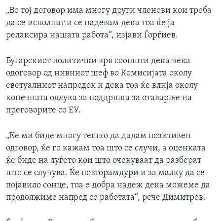
„Во тој договор има многу други членови кои треба
да се исполнат и се надевам дека тоа ќе ја
релаксира нашата работа“, изјави Ѓорѓиев.
Бугарскиот политички врв соопшти дека чека
одоговор од нивниот шеф во Комисијата околу
еветуалниот напредок и дека тоа ќе влија околу
конечната одлука за поддршка за отаварње на
преговорите со ЕУ.
„Ќе ми биде многу тешко да дадам позитивен
одговор, ќе го кажам тоа што се случи, а оценката
ќе биде на луѓето кои што очекуваат да разберат
што се случува. Ќе повторамдури и за малку да се
појавило сонце, тоа е добра надеж дека можеме да
продолжиме напред со работата“, рече Димитров.