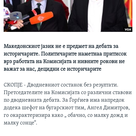
ИНТЕРВЈУА
Јазици
Македонскиот јазик не е предмет на дебата за
историчарите. Политичарите наметнаа притисок
врз работата на Комисијата и нивните рокови не
важат за нас, децидни се историчарите
СКОПЈЕ - Дводневниот состанок без резултати.
Претседателите на Комисијата со различни ставови
по дводневната дебата. За Ѓорѓиев има напредок
додека шефот на бугарскиот тим, Ангел Димитров,
го окарактеризира како „ обачно, со малку дожд и
малку сонце“.