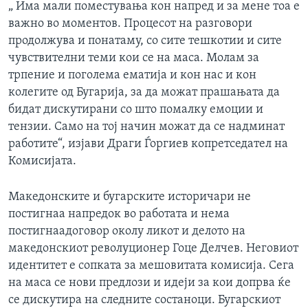
„ Има мали поместувања кон напред и за мене тоа е
важно во моментов. Процесот на разговори
продолжува и понатаму, со сите тешкотии и сите
чувствителни теми кои се на маса. Молам за
трпение и поголема ематија и кон нас и кон
колегите од Бугарија, за да можат прашањата да
бидат дискутирани со што помалку емоции и
тензии. Само на тој начин можат да се надминат
работите“, изјави Драги Ѓоргиев копретседател на
Комисијата.
Македонските и бугарските историчари не
постигнаа напредок во работата и нема
постигнаадоговор околу ликот и делото на
македонскиот револуционер Гоце Делчев. Неговиот
идентитет е сопката за мешовитата комисија. Сега
на маса се нови предлози и идеји за кои допрва ќе
се дискутира на следните состаноци. Бугарскиот