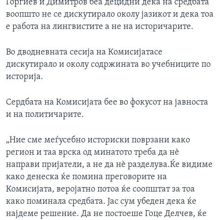
Ѓорѓиев и Димитров беа децидни дека на средбата
воопшто не се дискутирало околу јазикот и дека тоа
е работа на лингвистите а не на историчарите.
Во дводневната сесија на Комисијатасе
дискутирало и околу содржината во учебниците по
историја.
Сердбата на Комисијата бее во фокусот на јавноста
и на политичарите.
„Ние сме меѓусебно историски поврзани како
регион и таа врска од минатото треба да нѐ
направи пријатели, а не да нѐ разделува.Ќе видиме
како денеска ќе помина преговорите на
Комисијата, веројатно потоа ќе соопштат за тоа
како поминала средбата. Јас сум убеден дека ќе
најдеме решение. Да не постоеше Гоце Делчев, ќе