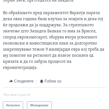
Зоран Заев, претседател на Владата.
Во обраќањето пред парламентот Вархеји порача
дека оваа година била клучна за земјата и дека тој
ќе продолжи да ја поддржува. За стратешкото
значење што Западен Балкан го има за Брисел,
според еврокомесарот, зборува вчера усвоениот
економски и инвестициски план за долгорочно
закрепнување тежок 9 милијарди евра кој треба да
му помогне на регионот да излезе посилен од
кризата и да го забрза процесот на
евроинтеграција.
Споделете
Follow us
This item is part of
Актуелно
Македонија