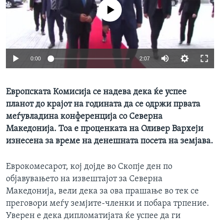
ИНТЕРВЈУА
No media source currently available
Јазици
0:00
2:07
Европската Комисија се надева дека ќе успее
планот до крајот на годината да се одржи првата
меѓувладина конференција со Северна
Македонија. Тоа е проценката на Оливер Вархеји
изнесена за време на денешната посета на земјава.
Еврокомесарот, кој дојде во Скопје ден по
објавувањето на извештајот за Северна
Македонија, вели дека за ова прашање во тек се
преговори меѓу земјите-членки и побара трпение.
Уверен е дека дипломатијата ќе успее да ги