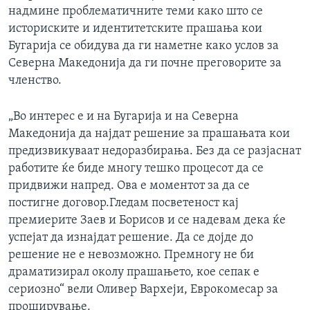
надмине проблематичните теми како што се
историските и идентитетските прашања кои
Бугарија се обидува да ги наметне како услов за
Северна Македонија да ги почне преговорите за
членство.
„Во интерес е и на Бугарија и на Северна
Македонија да најдат решение за прашањата кои
предизвикуваат недоразбирања. Без да се разјаснат
работите ќе биде многу тешко процесот да се
придвижи напред. Ова е моментот за да се
постигне договор.Гледам посветеност кај
премиерите Заев и Борисов и се надевам дека ќе
успејат да изнајдат решение. Да се дојде до
решение не е невозможно. Премногу не би
драматизирал околу прашањето, кое сепак е
сериозно“ вели Оливер Вархеји, Еврокомесар за
проширување.