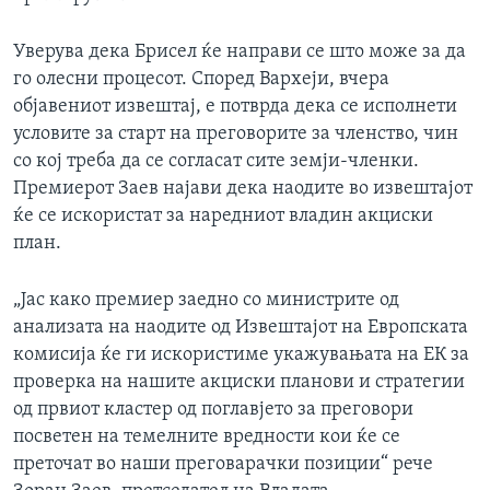
Уверува дека Брисел ќе направи се што може за да
го олесни процесот. Според Вархеји, вчера
објавениот извештај, е потврда дека се исполнети
условите за старт на преговорите за членство, чин
со кој треба да се согласат сите земји-членки.
Премиерот Заев најави дека наодите во извештајот
ќе се искористат за наредниот владин акциски
план.
„Јас како премиер заедно со министрите од
анализата на наодите од Извештајот на Европската
комисија ќе ги искористиме укажувањата на ЕК за
проверка на нашите акциски планови и стратегии
од првиот кластер од поглавјето за преговори
посветен на темелните вредности кои ќе се
преточат во наши преговарачки позиции“ рече