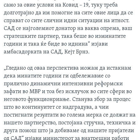
само за овие услови на Ковид – 19, туку треба
долготрајно да им помогне на сите овие лица да се
справат со сите слични идни ситуации на итност.
САД се најголемиот донатор на ваква опрема, ваш
стратешките партнер, така беше во изминатите
години и така ќе биде во иднина“ изјави
амбасадорката на САД, Кејт Брнз.
„Гледано од оваа перспектива можам да истакнам
дека минатите години ги одбележавме со
прилично динамични интензивни реформски
зафати во МВР и тоа без исклучок во сите сфери во
неговото функционриање. Станува збор за процес
што во континуитет се надградува, а чии
постигнати резултати во голема мерка се должат на
нашето партнерство, постојана стручна, техничка и
друга помош што ја добиваме од нашите пријатели
од САД“ изјави министерот за внатрешни работи