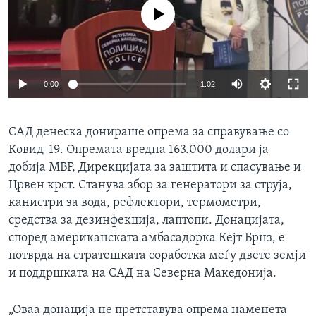
ИНТЕРВЈУА
No media source currently available
Јазици
0:00
1:02
САД денеска донираше опрема за справување со
Ковид-19. Опремата вредна 163.000 долари ја
добија МВР, Дирекцијата за заштита и спасување и
Црвен крст. Станува збор за генератори за струја,
канистри за вода, рефлектори, термометри,
средства за дезинфекција, лаптопи. Донацијата,
според американската амбасадорка Кејт Брнз, е
потврда на стратешката соработка меѓу двете земји
и поддршката на САД на Северна Македонија.
„Оваа донација не претставува опрема наменета