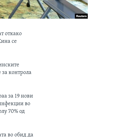
ат откако
Кина се
инските
 за контрола
аа за 19 нови
 инфекции во
олу 70% од
та во обид да