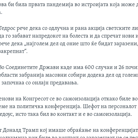
ова би била првата пандемија во истроијата која може 
.
Тедрос рече дека со одлучна и рана акција светските 
да го забават напредокот на болеста и да спречат нови 
рече дека „најголем дел од оние што ќе бидат заразени,
закрепнат“.
Во Соединетите Држави каде има 600 случаи и 26 поч
области забранија масовни собири додека дел од голем
 започнаа со онлајн предавања.
нови на Конгресот се во самоизолација откако биле во
реме на политичка конференција. Шефот на персоналот 
доус, исто така бил во контакт и е во самоизолација.
т Доналд Трамп кој имаше обраќање на конференцијата
колкумина кои биле во контакт со заразениот не се тес