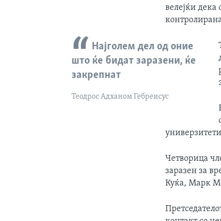
велејќи дека 
контролирана
Најголем дел од оние
што ќе бидат заразени, ќе
закрепнат
Теодрос Адханом Гебреисус
универзитети
Четворица чле
заразен за в
Куќа, Марк Ме
Претседатело
контакт со не