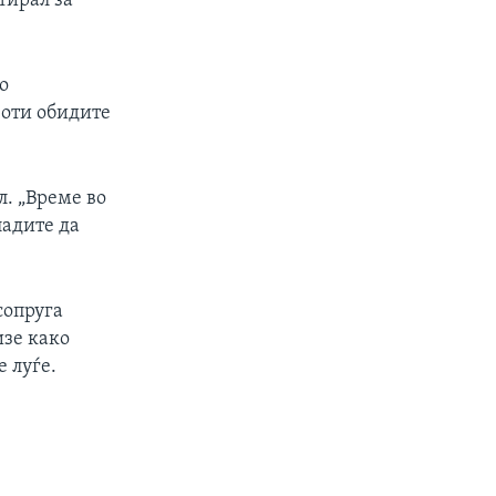
о
 оти обидите
л. „Време во
ладите да
сопруга
зе како
е луѓе.