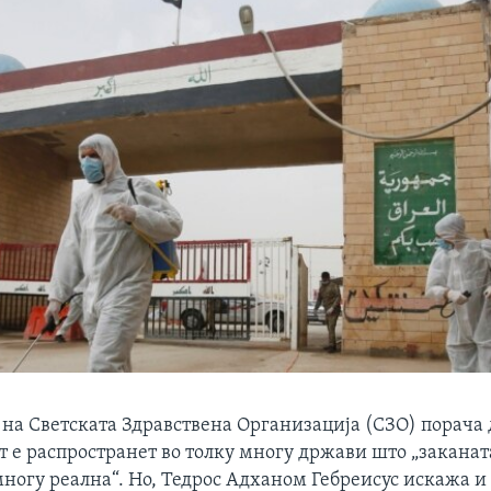
 на Светската Здравствена Организација (СЗО) порача
 е распространет во толку многу држави што „заканат
многу реална“. Но, Тедрос Адханом Гебреисус искажа 