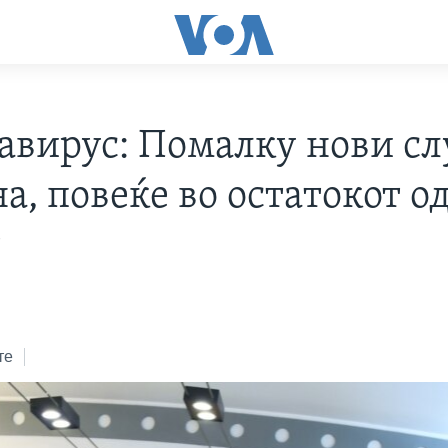
авирус: Помалку нови сл
а, повеќе во остатокот о
т
те