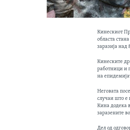
Кинескиот Пре
областа стана
заразија над 
Кинеските др
работници и 
на епидемија
Неговата посе
случаи што е
Кина додека в
заразените во
Дел од одгово