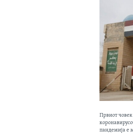
Првиот човек
коронавирусот
пандемија е 