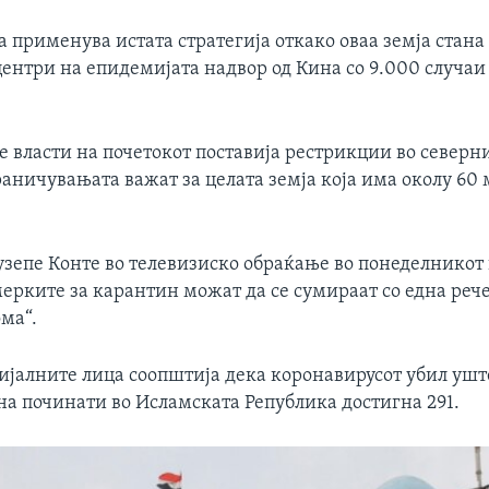
ја применува истата стратегија откако оваа земја стана
ентри на епидемијата надвор од Кина со 9.000 случаи
 власти на почетокот поставија рестрикции во северни
раничувањата важат за целата земја која има околу 60
зепе Конте во телевизиско обраќање во понеделникот
мерките за карантин можат да се сумираат со една реч
ма“.
јалните лица соопштија дека коронавирусот убил уште
на починати во Исламската Република достигна 291.