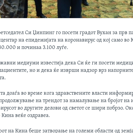
тседател Си Џинпинг го посети градот Вухан за прв п
 центар на епидемијата на коронавирус од кој само во 
80.000 и починаа 3.100 луѓе.
жавни медиуми известија дека Си ќе ги посети медиц
пациентите, но и дека ќе изврши надзор врз напорните
та.
та доаѓа во време кога здравствените власти информир
 продолжување на трендот за намалување на бројот на
ирусот во другите делови од светот се шири побрзо. Ок
 Кина веќе оздравеа.
рот на Кина беше затворање на големи области од земја