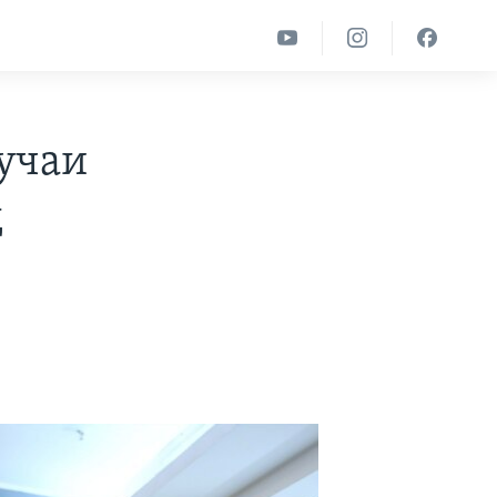
учаи
д