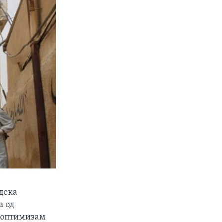
 дека
а од
и оптимизам