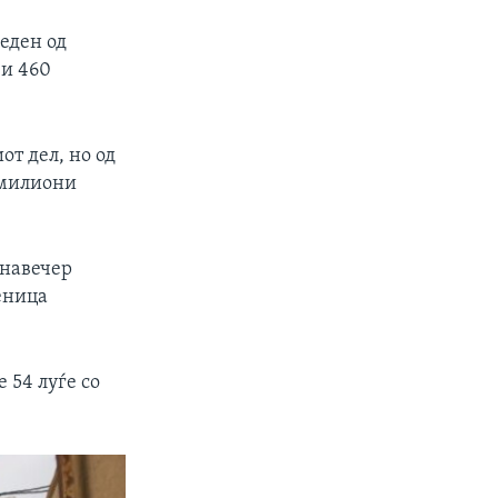
 еден од
 и 460
от дел, но од
 милиони
 навечер
еница
 54 луѓе со