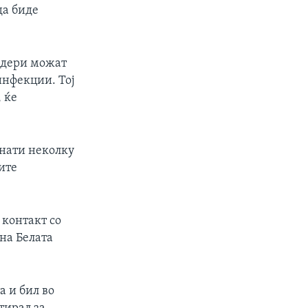
да биде
лидери можат
инфекции. Тој
 ќе
инати неколку
ите
 контакт со
на Белата
 и бил во
тирал за