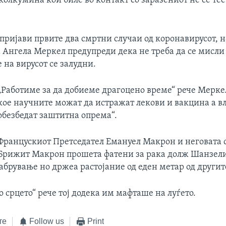
пријави првите два смртни случаи од коронавирусот, н
 Ангела Меркел предупреди дека не треба да се мисли
 на вирусот се залудни.
„Работиме за да добиеме драгоцено време“ рече Мерке
кое научните можат да истражат лекови и вакцина а в
обезбедат заштитна опрема“.
Францускиот Претседател Емануел Макрон и неговата 
Брижит Макрон прошета фатени за рака долж Шанзели
абрување но држеа растојание од еден метар од другит
о срцето“ рече тој додека им мафташе на луѓето.
те
Follow us
Print