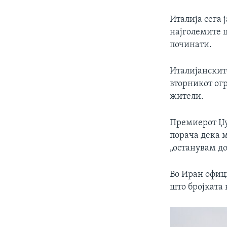
Италија сега 
најголемите ц
починати.
Италијанските
вторникот ог
жители.
Премиерот Џу
порача дека 
„останувам до
Во Иран офици
што бројката 