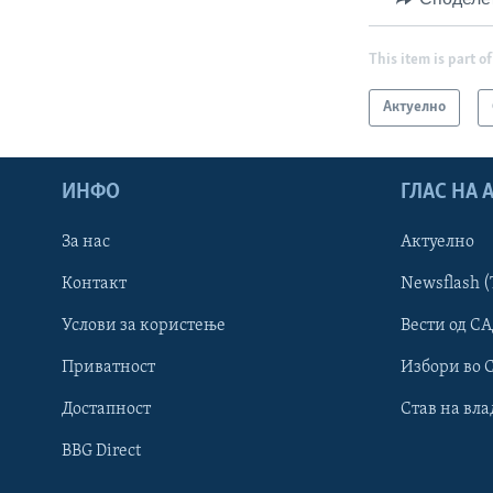
This item is part of
Актуелно
ИНФО
ГЛАС НА
За нас
Актуелно
Контакт
Newsflash (
Learning English
Услови за користење
Вести од СА
Приватност
Избори во 
НАКУСО...
Достапност
Став на вла
BBG Direct
Јазици