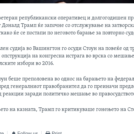
 ветеран републикански оперативец и долгогодишен пр
 Доналд Трамп ќе започне со отслужување на затворск
ткако ќе се постапи по неговото барање за повторно су
лен судија во Вашингтон го осуди Стоун на повеќе од 
 опструкција на конгресна истрага во врска со мешање
лските избори во 2016.
тоун беше преполовена во однос на барањето на федера
пред генералниот правобранител да го преиначи предл
од реакции заради политичко мешање во правосудствот
ето на казната, Трамп го критикуваше гонењето на Ст
те
Follow us
Print