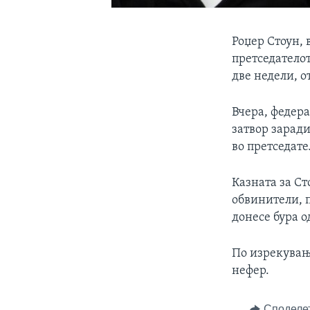
Роџер Стоун,
претседателот
две недели, о
Вчера, федера
затвор заради
во претседате
Казната за С
обвинители, 
донесе бура 
По изрекувањ
нефер.
Споделе