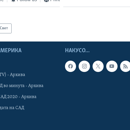
Свет
 АМЕРИКА
НАКУСО...
TV) - Архива
Д во минута - Архива
САД 2020 - Архива
дата на САД