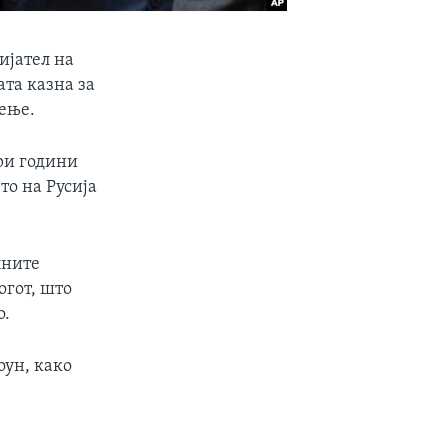
ијател на
ата казна за
дење.
три години
то на Русија
лните
огот, што
о.
оун, како