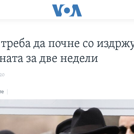
 треба да почне со издрж
ната за две недели
020
те