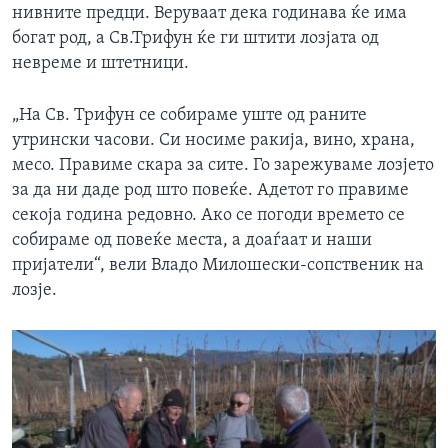
нивните предци. Веруваат дека годинава ќе има
богат род, а Св.Трифун ќе ги штити лозјата од
невреме и штетници.
„На Св. Трифун се собираме уште од раните
утрински часови. Си носиме ракија, вино, храна,
месо. Правиме скара за сите. Го зарежуваме лозјето
за да ни даде род што повеќе. Адетот го правиме
секоја година редовно. Ако се погоди времето се
собираме од повеќе места, а доаѓаат и наши
пријатели“, вели Владо Милошески-сопственик на
лозје.