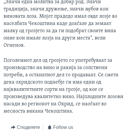
„Значи една молитва за добар род. Значи
традиција, значи дружење, значи љубов кон
виновата лоза. Мојот прадедо имал овде лозје во
населбата Чекоштина каде доаѓале да земаат
малку од грозјето за да ги подобрат своите вина
оние кои имале лозја на други места“, вели
Огненов.
Поголемиот дел од грозјето го употребуваат за
производство на вино и ракија за сопствени
потреби, а останатиот дел го продаваат. Се смета
дека охридското поднебје ги има едни од
најквалитетните сорти на грозје, од кое се
произведува квалитетно вино. Најплодните лозови
насади во регионот на Охрид, се наоѓаат во
месноста викана Чекоштина.
Споделете
Follow us