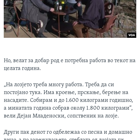
Но, велат за добар род е потребна работа во текот на
целата година.
„На лозјето треба многу работа. Треба да си
постојано тука. Има кроење, прскање, берење на
насадите. Собирам и до 1.600 килограми годишно,
а минатата година собрав околу 1.800 килограми“,
вели Дејан Младеноски, сопственик на лозје.
Други пак денот го одбележаа со песна и домашно