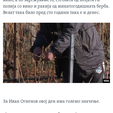
вино, а по зарежувањето, стеблата од лозјата ги
полија со вино и ракија од минатогодишната берба.
Велат така било пред сто години така е и денес.
За Иван Огненов овој ден има големо значење.