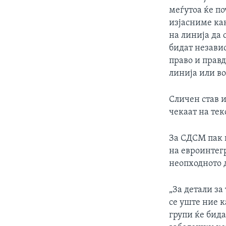
меѓутоа ќе по
изјасниме как
на линија да 
бидат незави
право и правд
линија или во
Сличен став и
чекаат на текс
За СДСМ пак 
на евроинтегр
неопходното 
„За детали за
се уште ние к
групи ќе бида