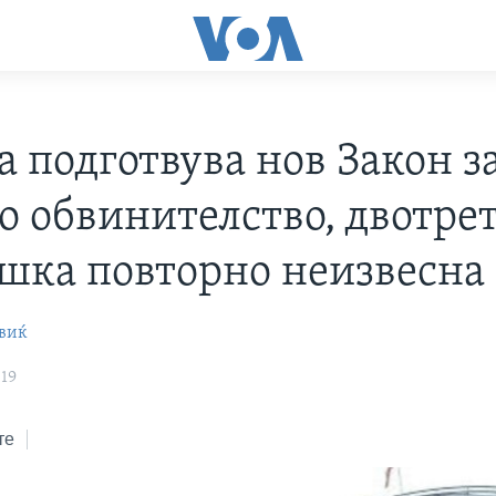
а подготвува нов Закон з
то обвинителство, двотре
шка повторно неизвесна
виќ
019
те