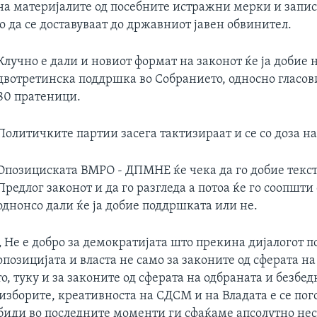
а материјалите од посебните истражни мерки и запис
 да се доставуваат до државниот јавен обвинител.
Клучно е дали и новиот формат на законот ќе ја добие
двотретинска поддршка во Собранието, односно гласов
80 пратеници.
Политичките партии засега тактизираат и се со доза на
Опозициската ВМРО - ДПМНЕ ќе чека да го добие текст
Предлог законот и да го разгледа а потоа ќе го соопшти 
однонсо дали ќе ја добие поддршката или не.
„ Не е добро за демократијата што прекина дијалогот 
опозицијата и власта не само за законите од сферата на
о, туку и за законите од сферата на одбраната и безбед
изборите, креативноста на СДСМ и на Владата е се пог
обиди во последните моменти ги сфаќаме апсолутно не