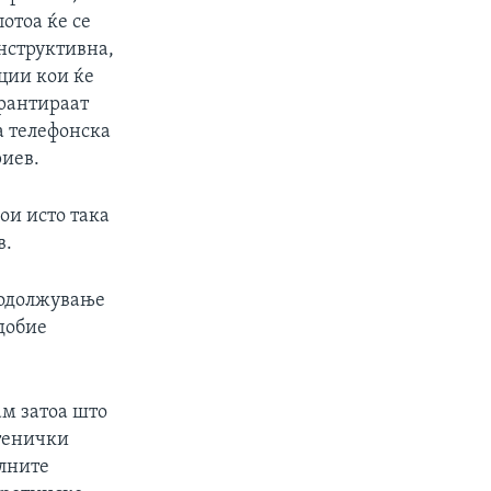
отоа ќе се
онструктивна,
ции кои ќе
арантираат
а телефонска
риев.
ои исто така
в.
родолжување
добие
ам затоа што
атенички
алните