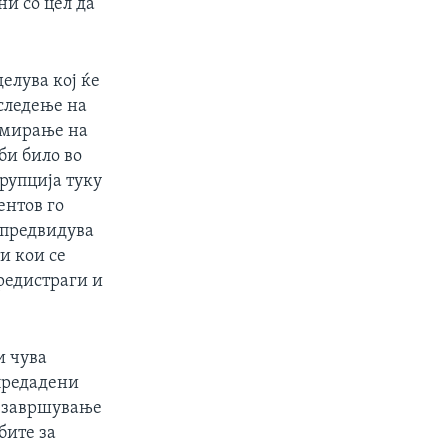
и со цел да
елува кој ќе
следење на
рмирање на
би било во
рупција туку
ентов го
 предвидува
и кои се
редистраги и
и чува
 предадени
о завршување
бите за