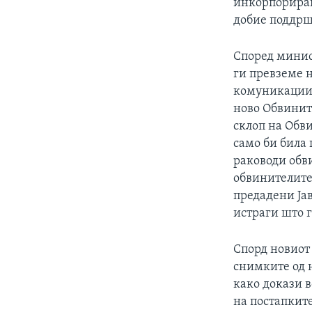
инкорпориран
добие поддрш
Според минист
ги превземе 
комуникациит
ново Обвинит
склоп на Обв
само би била
раководи обв
обвинителите 
предадени Ја
истраги што г
Спорд новиот 
снимките од н
како докази в
на постапките