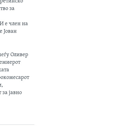
отретинско
тво за
И е член на
е Јован
меѓу Оливер
ремиерот
ката
рокомесарот
и,
 за јавно