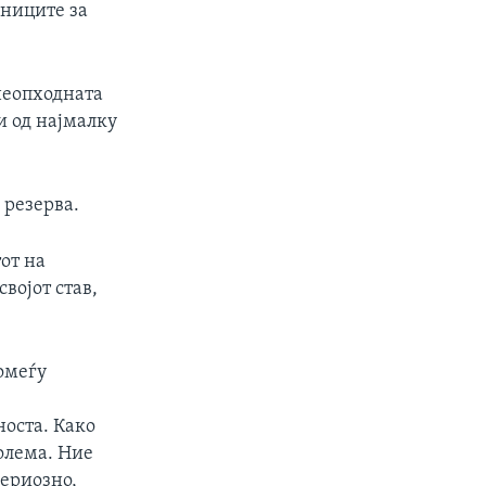
ниците за
 неопходната
и од најмалку
 резерва.
от на
својот став,
помеѓу
носта. Како
олема. Ние
сериозно,