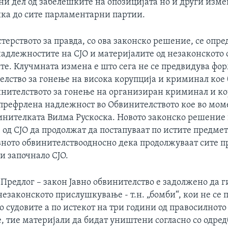
и дел од забелешките на опозицијата но и други измен
ка до сите парламентарни партии.
ерството за правда, со ова законско решение, се опред
надлежностите на СЈО и материјалите од незаконското 
е. Клучмната измена е што сега не се предвидува фо
елство за гонење на висока корупција и криминал кое 
инителството за гонење на организиран криминал и ко
 префрлена надлежност во Обвинителството кое во мом
инителката Вилма Рускоска. Новото законско решение
од СЈО да продолжат да постапуваат по истите предмет
вното обвинителствоодносно дека продолжуваат сите п
и започнало СЈО.
Предлог – закон Јавно обвинителство е задолжено да г
езаконското прислушкување - т.н. „бомби“, кои не се
о судовите а по истекот на три години од правосилнот
, тие материјали да бидат уништени согласно со одред