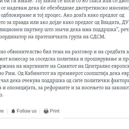
 би ги имале. Тој закон се носи со 80 гласа или со дв
 се надевам дека ќе обезбедиме двотретинско мнозинс
 одблокираме и тој процес. Ако доаѓа како предлог од
о за правда или ако дојде како предлог од Владата, ДУ
алиционен партнер што значи дека има поддршка“, реч
оординатор на пратеничката група на СДСМ.
вно обвинителство бил тема на разговор и на средбата 
виот комесар за соседска политика и проширување и п
држана на маргините на Самитот на Централно европс
во Рим. Од Кабинетот на премиерот соопштија дека ев
ачал дека очекува поддршка од сите политички фактор
а и опозицијата, за реформите и за носењето на законот
о.
те
Follow us
Print