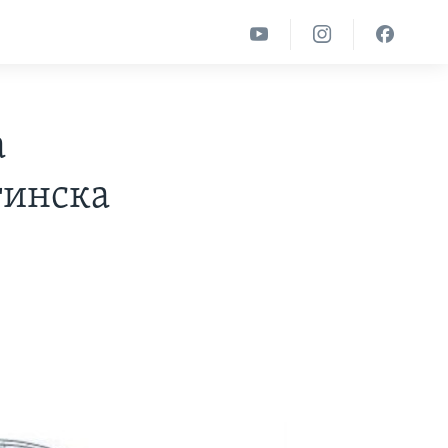
а
тинска