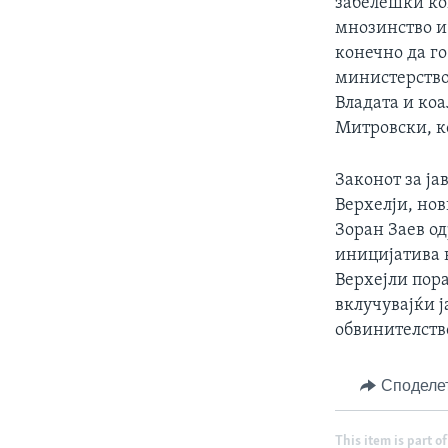
забелешки кои
мнозинство и
конечно да го
министерствот
Владата и ко
Митровски, к
Законот за ја
Верхелји, но
Зоран Заев о
иницијатива 
Верхејли пор
вклучувајќи ј
обвинителств
Споделе
This item is part of