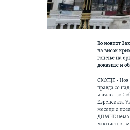
Во новиот За
на висок крим
гонење на ор
доказите и об
СКОПЈЕ - Нов 
правда со над
изгласа во Со
Европската Ун
месеци е пре
ДПМНЕ нема д
мнозиство , м