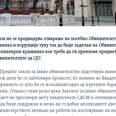
кон не се предвидува отварање на посебно Обвинителст
инал и корупција туку тоа да биде задачан на Обвинит
ганизиран криминал кое треба да ги превземе предмет
винителтите од СЈО
Предлог закон за Јавно обвинителство подготвува мини
еж дека ќе се одблокира процесот, ќе помине во Владат
бранието со што би се исполнило едно од клучните бар
ија. Откако стана јасно дека Законот за јавно обвините
дмет на преговори меѓу владеачката СДСМ и опозициск
а биде поддржан и нема да го добие неопходното дв
инистерството почнало да работи на изготвување на нов