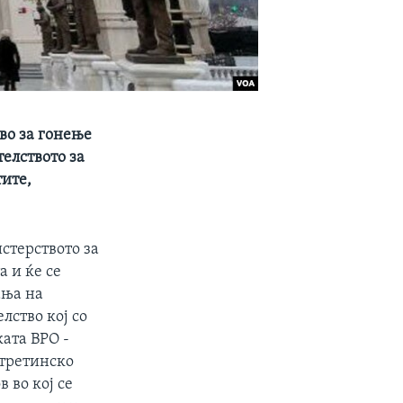
во за гонење
елството за
ите,
стерството за
а и ќе се
ања на
лство кој со
ата ВРО -
отретинско
 во кој се