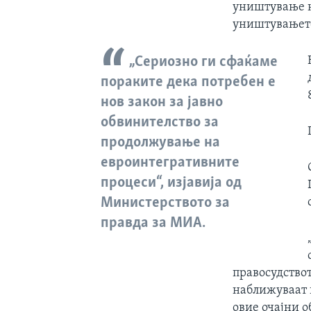
уништување н
уништувањето
„Сериозно ги сфаќаме
пораките дека потребен е
нов закон за јавно
обвинителство за
продолжување на
евроинтегративните
процеси“, изјавија од
Министерството за
правда за МИА.
правосудствот
наближуваат 
овие очајни 