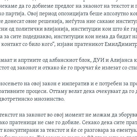
чекаме да го добиеме предлог на зкаонот на текстот и п
о партија. Овој период опозицијата беше апсолутно к
се донесат овие решенија, меѓутоа ние сакаме институ
сни од политички влијанија, институции кои што ќе г
а за сите подеднакво, институции кои нема да бидат н
 контакт со било кого“, изјави пратеникот ЕмилДимит
маат и апртиите од албанскиот блок, ДУИ и Алијанса к
тот од законот и откако ќе го проучат ќе излезат со ста
носењето на овој закон е императив и е потребен за п
ативните процеси. Оттаму велат дека очекуваат да го 
двотретинско мнозинство.
 текстот на законот во овој момент не можам да зборув
ако пратеници не сме го добиле. Секако дека сите пр
т консултирани за текстот и ќе се разговара за евенту