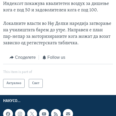
Индексот покажува квалитетен воздух за дишење
кога е под 50 и задоволителен кога е под 100.
Локалните власти во Њу Делхи наредија затворање
на училиштата барем до утре. Направен е план
пар-непар за моторизираните кога можат да возат
зависно од регистерската табличка.
Споделете
Follow us
This item is part of
Актуелно
Свет
НАКУСО...