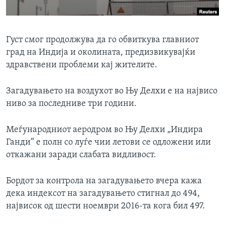
ИНТЕРВЈУА
Јазици
Густ смог продолжува да го обвиткува главниот
град на Индија и околината, предизвикувајќи
здравствени проблеми кај жителите.
Загадувањето на воздухот во Њу Делхи е на највисо
ниво за последниве три години.
Меѓународниот аеродром во Њу Делхи „Индира
Ганди“ е полн со луѓе чии летови се одложени или
откажани заради слабата видливост.
Бордот за контрола на загадувањето вчера кажа
дека индексот на загадувањето стигнал до 494,
највисок од шести ноември 2016-та кога бил 497.