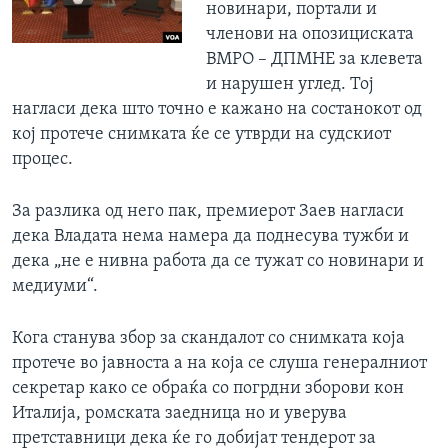
новинари, портали и
членови на опозициската
ВМРО – ДПМНЕ за клевета
и нарушен углед. Тој
нагласи дека што точно е кажано на состанокот од
кој протече снимката ќе се утврди на судскиот
процес.
За разлика од него пак, премиерот Заев нагласи
дека Владата нема намера да поднесува тужби и
дека „не е нивна работа да се тужат со новинари и
медиуми“.
Кога станува збор за скандалот со снимката која
протече во јавноста а на која се слуша генералниот
секретар како се обраќа со погрдни зборови кон
Италија, ромската заедница но и уверува
претставници дека ќе го добијат тендерот за