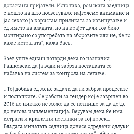
докажани пријатели. Исто така, ромската заедница
е нешто на што посветуваме најголемо внимание и
јас секако ја користам приликата за извинување и
од името на владата, но на крајот дали тоа било
монтирано со употребата на зборовите или не, ќе го
каже истрагата“, кажа Заев.
Заев уште еднаш потврди дека го назначил
Рашковски да ја води и забрза постапката со
набавка на систем за контрола на летање.
„ Тој добива од мене задачи да ги забрза процесите
и постапките. Се работи за тендер кој е завршен во
2016 но никако не може да се потпише за да дојде
до негова имплементација. Верувам дека ќе има
истраги и кривични постапки за тој проект.
Владата минатата седница донесе одредени одлуки