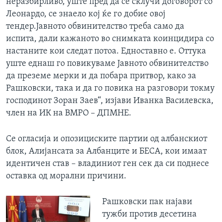
неразбирливо, уште пред да се склучи договорот со
Леонардо, се знаело кој ќе го добие овој
тендер.Јавното обвинителство треба само да
испита, дали кажаното во снимката коинцидира со
настаните кои следат потоа. Едноставно е. Оттука
уште еднаш го повикуваме Јавното обвинителство
да преземе мерки и да побара притвор, како за
Рашковски, така и да го повика на разговори токму
господинот Зоран Заев“, изјави Иванка Василевска,
член на ИК на ВМРО – ДПМНЕ.
Се огласија и опозициските партии од албанскиот
блок, Алијансата за Албанците и БЕСА, кои имаат
идентичен став – владиниот ген сек да си поднесе
оставка од морални причини.
Рашковски пак најави
тужби против десетина