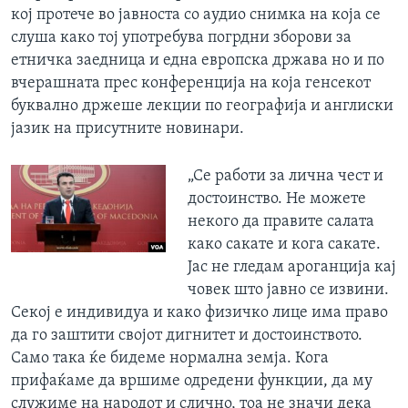
кој протече во јавноста со аудио снимка на која се
слуша како тој употребува погрдни зборови за
етничка заедница и една европска држава но и по
вчерашната прес конференција на која генсекот
буквално држеше лекции по географија и англиски
јазик на присутните новинари.
„Се работи за лична чест и
достоинство. Не можете
некого да правите салата
како сакате и кога сакате.
Јас не гледам ароганција кај
човек што јавно се извини.
Секој е индивидуа и како физичко лице има право
да го заштити својот дигнитет и достоинството.
Само така ќе бидеме нормална земја. Кога
прифаќаме да вршиме одредени функции, да му
служиме на народот и слично, тоа не значи дека