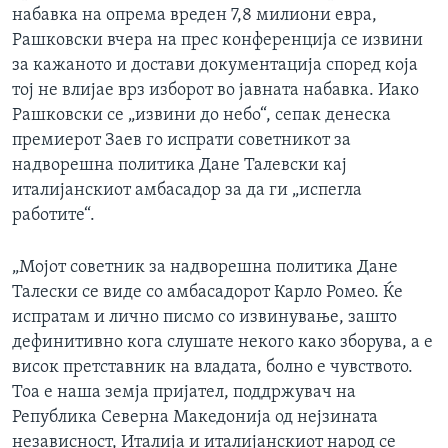
набавка на опрема вреден 7,8 милиони евра,
Рашковски вчера на прес конференција се извини
за кажаното и достави документација според која
тој не влијае врз изборот во јавната набавка. Иако
Рашковски се „извини до небо“, сепак денеска
премиерот Заев го испрати советникот за
надворешна политика Дане Талевски кај
италијанскиот амбасадор за да ги „испегла
работите“.
„Мојот советник за надворешна политика Дане
Талески се виде со амбасадорот Карло Ромео. Ќе
испратам и лично писмо со извинување, зашто
дефинитивно кога слушате некого како зборува, а е
висок претставник на владата, болно е чувството.
Тоа е наша земја пријател, поддржувач на
Република Северна Македонија од нејзината
независност, Италија и италијанскиот народ се