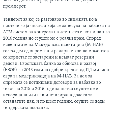
за безбедноста на радарскиот систем“, објасни
премиерот.
Тендерот за кој се разговара во снимката која
протече во јавноста а која се однесува на набавка на
АТМ систем за контрола на летањето е потпишан во
2016 година но сеуште не е реализиран. Според
извештаите на Македонска навигација (М-НАВ)
голем дел од опремата и радарите кои во моментов
се користат се застарени и немаат резервни
делови. Европската банка за обвнова и развој
(ЕБОР) во 2013 година одобри кредит од 11,1 милион
евра за модернизација на М-НАВ. За дел од
опремата се потпишани договори за набавка во
текот на 2015 и 2016 година но таа сеуште не е
испорачана или пак инсталирана додека за
останатите пак, и по шест години, сеуште се води
тендерската постапка.