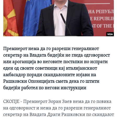
ИНТЕРВЈУА
Јазици
Премиерот нема да го разреши генералниот
секретар на Владата бидејќи не гледа одговорност
или ароганција во неговите постапки но испрати
еден од своите советници кај италијанскиот
амбасадор поради скандалозните изјави на
Рашковски Опозицијата смета дека го штити
бидејќи работел по негови инструкции
СКОПЈЕ - Премиерот Зоран Заев нема да го повика
на одговорност и нема да го разреши генералниот
секретар на Владата Драги Рашковски по скандалот