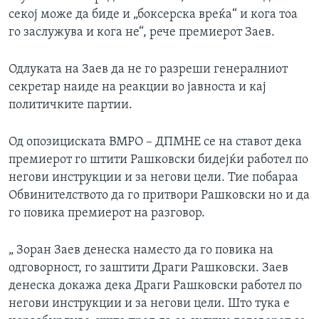
секој може да биде и „боксерска вреќа“ и кога тоа
го заслужува и кога не“, рече премиерот Заев.
Одлуката на Заев да не го разреши генералниот
секретар наиде на реакции во јавноста и кај
политичките партии.
Од опозициската ВМРО – ДПМНЕ се на ставот дека
премиерот го штити Рашковски бидејќи работел по
негови инструкции и за негови цели. Тие побараа
Обвинителството да го притвори Рашковски но и да
го повика премиерот на разговор.
„ Зоран Заев денеска наместо да го повика на
одговорност, го заштити Драги Рашковски. Заев
денеска докажа дека Драги Рашковски работел по
негови инструкции и за негови цели. Што тука е