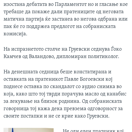
изостана дебатата во Парламентот но и гласање кое
требаше да покаже дали пратениците од неговата
матична партија ќе застанеа во негова одбрана или
пак ќе го поддржеа предлогот на собраниската
комисија.
На испразнетото столче на Груевски седнува Ѓоко
Камчев од Валандово, дипломиран политиколог.
На денешната седница беше констатирана и
оставката на пратеникот Павле Богоевски кој
поднесе оставка по скандалот со аудио снимка во
која, како што тој тврди порачува масло од канабис
за лекување на близок роднина. Од собраниската
говорница тој кажа дека превзема одговорност за
своите постапки и не се крие како Груевски.
„Не оди еден пратеник кој