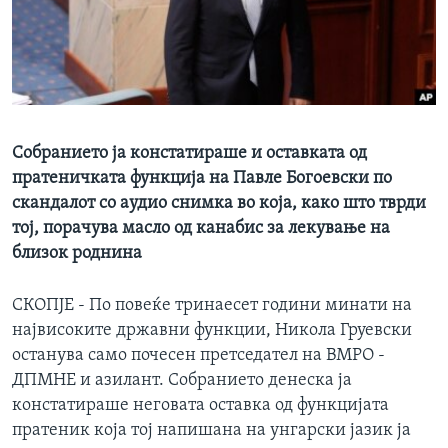
ИНТЕРВЈУА
Јазици
Собранието ја констатираше и оставката од
пратеничката функција на Павле Богоевски по
скандалот со аудио снимка во која, како што тврди
тој, порачува масло од канабис за лекување на
близок роднина
СКОПЈЕ - По повеќе тринаесет години минати на
највисоките државни функции, Никола Груевски
останува само почесен претседател на ВМРО -
ДПМНЕ и азилант. Собранието денеска ја
констатираше неговата оставка од функцијата
пратеник која тој напишана на унгарски јазик ја