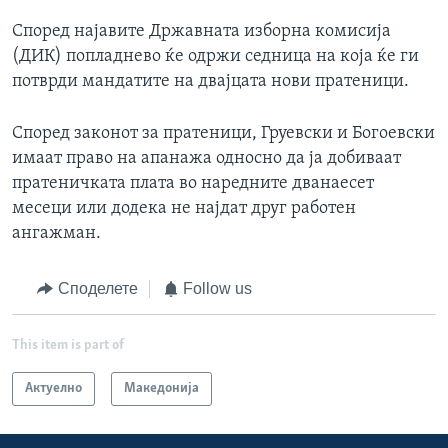
Според најавите Државната изборна комисија
(ДИК) попладнево ќе одржи седница на која ќе ги
потврди мандатите на двајцата нови пратеници.
Според законот за пратеници, Груевски и Богоевски
имаат право на апанажа односно да ја добиваат
пратеничката плата во наредните дванаесет
месеци или додека не најдат друг работен
ангажман.
Споделете
Follow us
This item is part of
Актуелно
Македонија