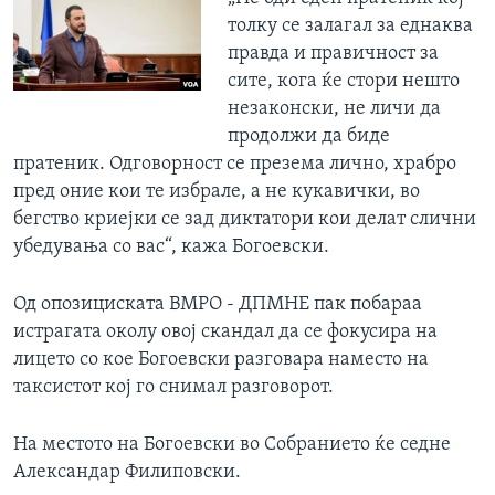
толку се залагал за еднаква
правда и правичност за
сите, кога ќе стори нешто
незаконски, не личи да
продолжи да биде
пратеник. Одговорност се презема лично, храбро
пред оние кои те избрале, а не кукавички, во
бегство криејки се зад диктатори кои делат слични
убедувања со вас“, кажа Богоевски.
Од опозициската ВМРО - ДПМНЕ пак побараа
истрагата околу овој скандал да се фокусира на
лицето со кое Богоевски разговара наместо на
таксистот кој го снимал разговорот.
На местото на Богоевски во Собранието ќе седне
Александар Филиповски.