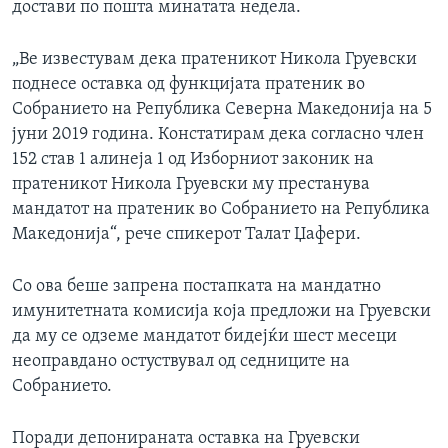
достави по пошта минатата недела.
„Ве известувам дека пратеникот Никола Груевски
поднесе оставка од функцијата пратеник во
Собранието на Република Северна Македонија на 5
јуни 2019 година. Констатирам дека согласно член
152 став 1 алинеја 1 од Изборниот законик на
пратеникот Никола Груевски му престанува
мандатот на пратеник во Собранието на Република
Македонија“, рече спикерот Талат Џафери.
Со ова беше запрена постапката на мандатно
имунитетната комисија која предложи на Груевски
да му се одземе мандатот бидејќи шест месеци
неоправдано остуствувал од седниците на
Собранието.
Поради депонираната оставка на Груевски