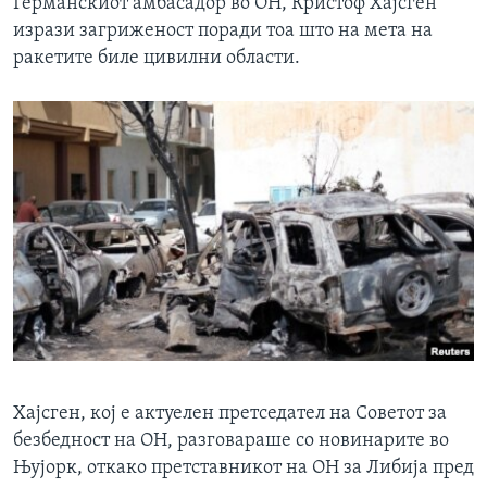
Германскиот амбасадор во ОН, Кристоф Хајсген
изрази загриженост поради тоа што на мета на
ракетите биле цивилни области.
Хајсген, кој е актуелен претседател на Советот за
безбедност на ОН, разговараше со новинарите во
Њујорк, откако претставникот на ОН за Либија пред