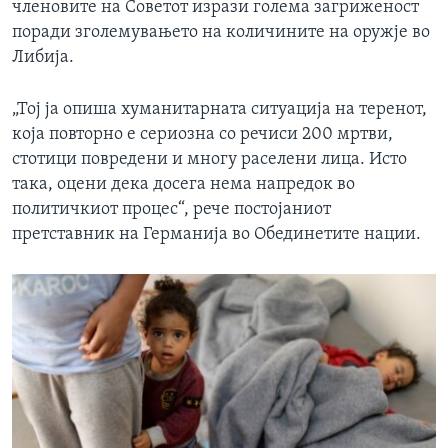
членовите на Советот изрази голема загриженост
поради зголемувањето на количините на оружје во
Либија.
„Тој ја опиша хуманитарната ситуација на теренот,
која повторно е сериозна со речиси 200 мртви,
стотици повредени и многу раселени лица. Исто
така, оцени дека досега нема напредок во
политичкиот процес“, рече постојаниот
претставник на Германија во Обединетите нации.