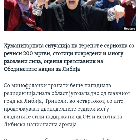
ИНТЕРВЈУА
Јазици
Хуманитарната ситуација на теренот е сериозна со
речиси 200 мртви, стотици повредени и многу
раселени лица, оценил претставник на
Обединетите нации за Либија
Со минофрлачки гранати беше нападната
резиденцијалната област југозападно од главниот
град на Либија, Триполи, во четвртокот, со што
продолжуваат двонеделните судири меѓу
владините сили поддржани од ОН и источната
Либиска национална армија.