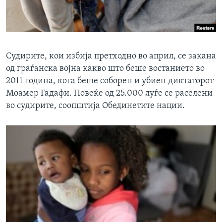
Судирите, кои избија претходно во април, се закана
од граѓанска војна какво што беше востанието во
2011 година, кога беше соборен и убиен диктаторот
Моамер Гадафи. Повеќе од 25.000 луѓе се раселени
во судирите, соопштија Обединетите нации.